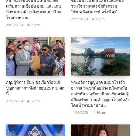
สมาคมเพื่อนชุมชน เดินหน้าส่ง
ชมรมชาวปากพนัง สานสัมพันธ์
เสริมความเชื่อมั่น อสม. และแกน
รวมใจ รวมพลัง จัดกิจกรรม
นำชุมชน เฝ้าระวังชุมชนห่างไกล
“ปากพนังสังสรรค์ ครั้งที่ 49”
โรคเบาหวาน
29/11/2023 | 4:30 pm
25/12/2023 | 4:33 pm
กลุ่มผู้พิการ ยื่น 3 ข้อเรียกร้องแก้
พระอธิการบุญนาค ธมฺมวโร เจ้า
ปัญหาสลากฯ ฟังคำตอบ 25 ก.ย. ศก
อาวาส วัดเขาน้อยล่าง ต.โคกหม้อ
นี้
อ.ทัพทัน จ.อุทัยธานี ขอเรียนเชิญผู้
มีจิตศรัทธาร่วมทำบุญยกโบสถ์หลัง
21/09/2023 | 4:37 pm
โดนน้ำท่วมมานาน...
11/08/2023 | 11:59 am