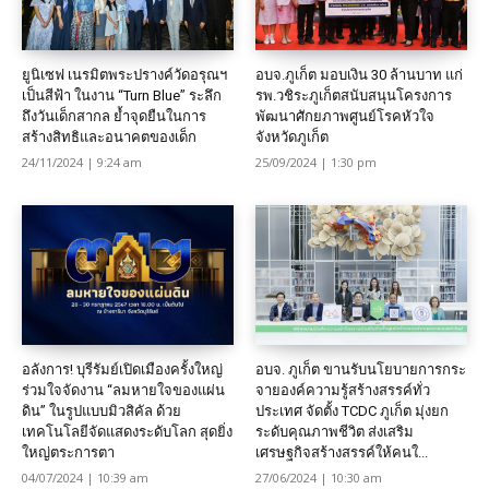
ยูนิเซฟ เนรมิตพระปรางค์วัดอรุณฯ
อบจ.ภูเก็ต มอบเงิน 30 ล้านบาท แก่
เป็นสีฟ้า ในงาน “Turn Blue” ระลึก
รพ.วชิระภูเก็ตสนับสนุนโครงการ
ถึงวันเด็กสากล ย้ำจุดยืนในการ
พัฒนาศักยภาพศูนย์โรคหัวใจ
สร้างสิทธิและอนาคตของเด็ก
จังหวัดภูเก็ต
24/11/2024 | 9:24 am
25/09/2024 | 1:30 pm
อลังการ! บุรีรัมย์เปิดเมืองครั้งใหญ่
อบจ. ภูเก็ต ขานรับนโยบายการกระ
ร่วมใจจัดงาน “ลมหายใจของแผ่น
จายองค์ความรู้สร้างสรรค์ทั่ว
ดิน” ในรูปแบบมิวสิคัล ด้วย
ประเทศ จัดตั้ง TCDC ภูเก็ต มุ่งยก
เทคโนโลยีจัดแสดงระดับโลก สุดยิ่ง
ระดับคุณภาพชีวิต ส่งเสริม
ใหญ่ตระการตา
เศรษฐกิจสร้างสรรค์ให้คนใ...
04/07/2024 | 10:39 am
27/06/2024 | 10:30 am