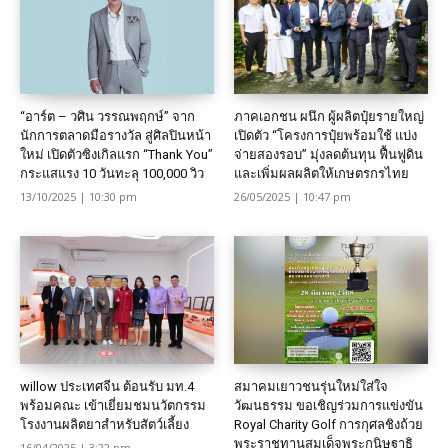
“อาร์ต – วศิน วรรณพฤกษ์” จาก
ภาคเอกชน ผนึก ผู้ผลิตปุ๋ยรายใหญ่
นักการตลาดมือรางวัล สู่ศิลปินหน้า
เปิดตัว “โครงการปุ๋ยพร้อมใช้ แบ่ง
ใหม่ เปิดตัวซิงเกิลแรก “Thank You”
จ่ายสองรอบ” มุ่งลดต้นทุน ฟื้นฟูดิน
กระแสแรง 10 วันทะลุ 100,000 วิว
และเพิ่มผลผลิตให้เกษตรกรไทย
13/10/2025 | 10:30 pm
26/05/2025 | 10:47 pm
willow ประเทศจีน ต้อนรับ มท.4
สมาคมเยาวชนรุ่นใหม่ใส่ใจ
พร้อมคณะ เข้าเยี่ยมชมนวัตกรรม
วัฒนธรรม ขอเชิญร่วมการแข่งขัน
โรงงานผลิตยาสำหรับสัตว์เลี้ยง
Royal Charity Golf การกุศลชิงถ้วย
พระราชทานสมเด็จพระกนิษฐาธิ
16/04/2025 | 3:22 pm