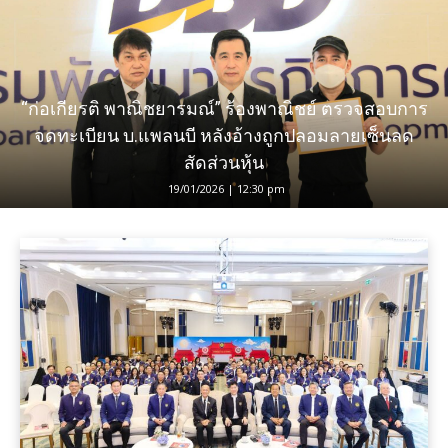
“ก่อเกียรติ พาณิชยารมณ์” ร้องพาณิชย์ ตรวจสอบการ
จดทะเบียน บ.แพลนบี หลังอ้างถูกปลอมลายเซ็นลด
สัดส่วนหุ้น
19/01/2026 | 12:30 pm