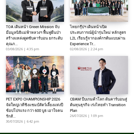
TOA เดินหน้า Green Mission จับ
ไทยกรุ๊ปฯ เดินหน้าเปิด
มือมูลนิธิแม่ฟ้าหลวงฯ ฟื้นฟูผืนป่า
ประสบการณ์ผู้นำรุ่นใหม่ หลักสูตร
สร้างแหล่งดูดซับคาร์บอน ยกระดับ
L2L เรียนรู้จากองค์กรต้นแบบผ่าน
คุณภ...
Experience Tr...
03/08/2026 | 4:35 pm
02/08/2026 | 2:24 pm
PET EXPO CHAMPIONSHIP 2026
CBAM บีบเกมค้าโลก ดันคาร์บอนสู่
จัดใหญ่เวทีชิงแชมป์สัตว์เลี้ยงแห่งปี
ต้นทุนธุรกิจ เร่งไทยทำ Transition
ช้อปโปรแรง กว่า 600 บูธ เอาใจคน
Plan
26/07/2026 | 1:09 pm
รักสั...
30/07/2026 | 6:42 pm