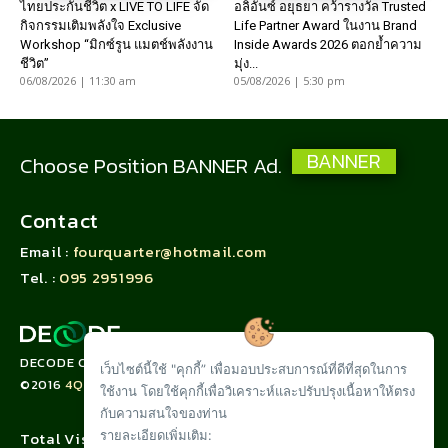
ไทยประกันชีวิต x LIVE TO LIFE จัด
อลิอันซ์ อยุธยา คว้ารางวัล Trusted
กิจกรรมเติมพลังใจ Exclusive
Life Partner Award ในงาน Brand
Workshop “มิกซ์รูน แมตช์พลังงาน
Inside Awards 2026 ตอกย้ำความ
ชีวิต”
มุ่ง...
06/08/2026 | 11:30 am
05/08/2026 | 5:30 pm
BANNER
Choose Position BANNER Ad.
Contact
Email :
fourquarter@hotmail.com
Tel. :
095 2951996
DECODE CORPORATION LIMITED
เว็บไซต์นี้ใช้ "คุกกี้” เพื่อมอบประสบการณ์ที่ดีที่สุดในการ
©2016
4QUARTER.CO
ใช้งาน โดยใช้คุกกี้เพื่อวิเคราะห์และปรับปรุงเนื้อหาให้ตรง
กับความสนใจของท่าน
รายละเอียดเพิ่มเติม:
Total Visit :