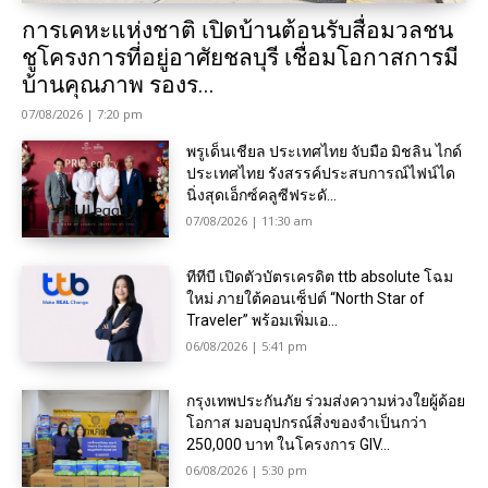
การเคหะแห่งชาติ เปิดบ้านต้อนรับสื่อมวลชน
ชูโครงการที่อยู่อาศัยชลบุรี เชื่อมโอกาสการมี
บ้านคุณภาพ รองร...
07/08/2026 | 7:20 pm
พรูเด็นเชียล ประเทศไทย จับมือ มิชลิน ไกด์
ประเทศไทย รังสรรค์ประสบการณ์ไฟน์ได
นิ่งสุดเอ็กซ์คลูซีฟระดั...
07/08/2026 | 11:30 am
ทีทีบี เปิดตัวบัตรเครดิต ttb absolute โฉม
ใหม่ ภายใต้คอนเซ็ปต์ “North Star of
Traveler” พร้อมเพิ่มเอ...
06/08/2026 | 5:41 pm
กรุงเทพประกันภัย ร่วมส่งความห่วงใยผู้ด้อย
โอกาส มอบอุปกรณ์สิ่งของจำเป็นกว่า
250,000 บาท ในโครงการ GIV...
06/08/2026 | 5:30 pm