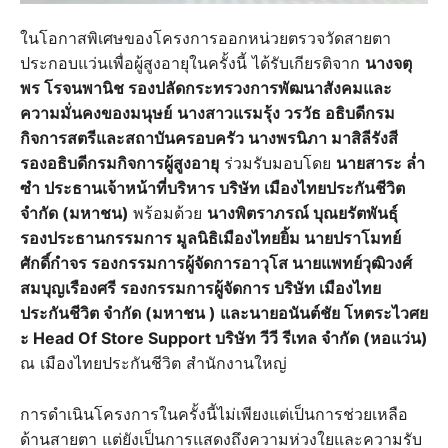
ในโอกาสพิเศษของโครงการออกหน่วยตรวจวัดสายตา
ประกอบแว่นเพื่อผู้สูงอายุในครั้งนี้ ได้รับเกียรติจาก
นางจตุ
พร โรจนพานิช รองปลัดกระทรวงการพัฒนาสังคมและ
ความมั่นคงของมนุษย์
นางสาวแรมรุ้ง วรวัธ อธิบดีกรม
กิจการสตรีและสถาบันครอบครัว นางพรนิภา มาสิลีรังสี
รองอธิบดีกรมกิจการผู้สูงอายุ
ร่วมรับมอบโดย
นายสาระ ล่ำ
ซำ ประธานเจ้าหน้าที่บริหาร บริษัท เมืองไทยประกันชีวิต
จำกัด (มหาชน)
พร้อมด้วย
นางพิตราภรณ์ บุณยรัตพันธุ์
รองประธานกรรมการ มูลนิธิเมืองไทยยิ้ม นายปราโมทย์
ศักดิ์กำจร รองกรรมการผู้จัดการอาวุโส นายแพทย์วุฒิวงศ์
สมบุญเรืองศรี รองกรรมการผู้จัดการ บริษัท เมืองไทย
ประกันชีวิต จำกัด (มหาชน ) และนายอนันต์ชัย โหตระไวศย
ะ Head Of Store Support บริษัท วีวี รีเทล จำกัด (หอแว่น)
ณ เมืองไทยประกันชีวิต สำนักงานใหญ่
การดำเนินโครงการในครั้งนี้ไม่เพียงแต่เป็นการช่วยเหลือ
ด้านสายตา แต่ยังเป็นการแสดงถึงความห่วงใยและความรับ