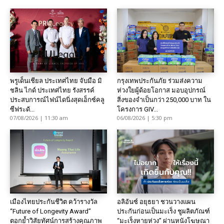
พรูเด็นเชียล ประเทศไทย จับมือ มิ
กรุงเทพประกันภัย ร่วมส่งความ
ชลิน ไกด์ ประเทศไทย รังสรรค์
ห่วงใยผู้ด้อยโอกาส มอบอุปกรณ์
ประสบการณ์ไฟน์ไดนิ่งสุดเอ็กซ์คลู
สิ่งของจำเป็นกว่า 250,000 บาท ใน
ซีฟระดั...
โครงการ GIV...
07/08/2026 | 11:30 am
06/08/2026 | 5:30 pm
เมืองไทยประกันชีวิต คว้ารางวัล
อลิอันซ์ อยุธยา ชวนวางแผน
“Future of Longevity Award”
ประกันก่อนเป็นมะเร็ง ชูผลิตภัณฑ์
ตอกย้ำวิสัยทัศน์การสร้างคุณภาพ
“มะเร็งหายห่วง” ผ่านหนังโฆษณา