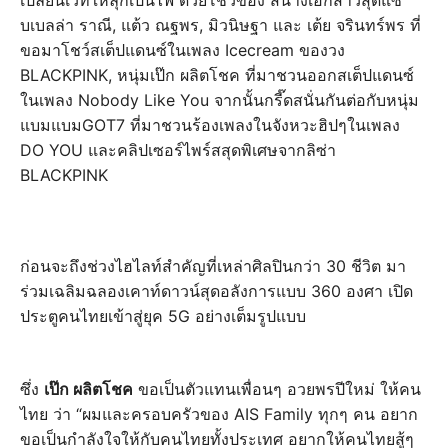
เปลี่ยนเวทีให้ลุกเป็นไฟ ด้วยโชว์ของ สี่นางเอกสาวสุดแซ่
บเบลล่า ราณี, แต้ว ณฐพร, มิวนิษฐา และ เต้ย จรินทร์พร ที่
ขอมาโชว์สเต็ปแดนซ์ในเพลง Icecream ของวง
BLACKPINK, หนุ่มเป๊ก ผลิตโชค ที่มาชวนออกสเต็ปแดนซ์
ในเพลง Nobody Like You จากนั้นกรี๊ดสนั่นกันต่อกับหนุ่ม
แบมแบมGOT7 ที่มาชวนร้องเพลงในจังหวะฮิปๆในเพลง
DO YOU และคลิปเซอร์ไพร์สสุดพิเศษจากลิซ่า
BLACKPINK
ก่อนจะถึงช่วงไฮไลท์สำคัญที่เหล่าศิลปินกว่า 30 ชีวิต มา
ร่วมเฉลิมฉลองเคาท์ดาวน์สุดอลังการแบบ 360 องศา เปิด
ประตูคนไทยเข้าสู่ยุค 5G อย่างเต็มรูปแบบ
ซึ่ง
เป๊ก ผลิตโชค
ขอเป็นตัวแทนเพื่อนๆ อวยพรปีใหม่ ให้คน
ไทย ว่า “ผมและครอบครัวของ AIS Family ทุกๆ คน อยาก
ขอเป็นกำลังใจให้กับคนไทยทั้งประเทศ อยากให้คนไทยสู้ๆ