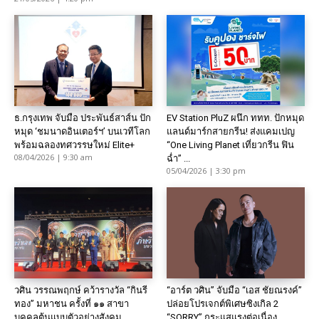
ธ.กรุงเทพ จับมือ ประพันธ์สาส์น ปัก
EV Station PluZ ผนึก ททท. ปักหมุด
หมุด ‘ชมนาดอินเตอร์ฯ’ บนเวทีโลก
แลนด์มาร์กสายกรีน! ส่งแคมเปญ
พร้อมฉลองทศวรรษใหม่ Elite+
“One Living Planet เที่ยวกรีน ฟิน
08/04/2026 | 9:30 am
ฉ่ำ” ...
05/04/2026 | 3:30 pm
วศิน วรรณพฤกษ์ คว้ารางวัล “กินรี
“อาร์ต วศิน” จับมือ “เอส ชัยณรงค์”
ทอง” มหาชน ครั้งที่ ๑๑ สาขา
ปล่อยโปรเจกต์พิเศษซิงเกิล 2
บุคคลต้นแบบตัวอย่างสังคม
“SORRY” กระแสแรงต่อเนื่อง