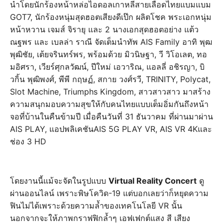
นำโดยนักร้องหน้าหล่อไอดอลเกาหลีสายเลือดไทยแบมแบม
GOT7, นักร้องหนุ่มสุดฮอตเสียงดีเป๊ก ผลิตโชค พระเอกหนุ่ม
หน้าหวาน เจมส์ จิรายุ และ 2 นางเอกสุดฮอตอย่าง แต้ว
ณฐพร และ เบลล่า ราณี จัดเต็มนำทัพ AIS Family อาทิ พุฒ
พุฒิชัย, เต้ยจรินทร์พร, พร้อมด้วย มิวนิษฐา, วี วิโอเลต, ทอ
มอิศรา, เวียร์ศุกลวัฒน์, ปีใหม่ เอวาริณ, แอลลี่ อชิรญา, บิ
วกิ้น พุฒิพงศ์, พีพี กฤษฏ์, สกาย วงศ์รวี, TRINITY, Polycat,
Slot Machine, Triumphs Kingdom, สาวสาวสาว มาสร้าง
ความสนุกมอบความสุขให้กับคนไทยแบบเต็มอิ่มกันถึงหน้า
จอที่บ้านในคืนข้ามปี เมื่อคืนวันที่ 31 ธันวาคม ที่ผ่านมาผ่าน
AIS PLAY, แอปพลิเคชันAIS 5G PLAY VR, AIS VR 4Kและ
ช่อง 3 HD
โดยงานนี้แม้จะจัดในรูปแบบ
Virtual Reality Concert
ดู
ผ่านออนไลน์ เพราะพิษโควิด-19 แต่บอกเลยว่าก็หยุดความ
ฟินไม่ได้เพราะด้วยความล้ำของเทคโนโลยี VR นั้น
นอกจากจะให้ภาพกราฟฟิกล้ำๆ เอฟเฟกต์แสง สี เสียง