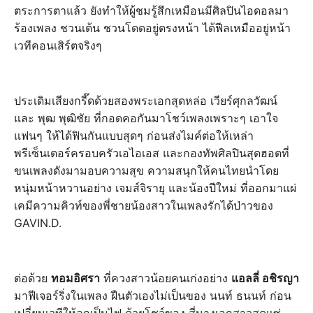
ตระการตาแล้ว ยังทำให้ผู้ชมรู้สึกเหมือนมีศิลปินไอดอลมา
ร้องเพลง ชวนเต้น ชวนโดดอยู่ตรงหน้า ได้ฟีลเหมืออยู่หน้า
เวทีคอนเสิร์ตจริงๆ
ประเดิมเสียงกรี๊ดด้วยสองพระเอกสุดหล่อ เวียร์ศุกลวัฒน์
และ พุฒ พุฒิชัย ที่กอดคอกันมาโชว์เพลงเพราะๆ เอาใจ
แฟนๆ ให้ได้ฟินกันแบบสุดๆ ก่อนส่งไมค์ต่อให้เหล่า
พรีเซ็นเตอร์ครอบครัวเอไอเอส และกองทัพศิลปินสุดฮอตที่
ขนเพลงดังมามอบความสุข ความสนุกให้คนไทยนำโดย
หนุ่มหน้าหวานอย่าง เจมส์จิรายุ และน้องปีใหม่ ที่ออกมาแผ่
เคมีความคิวท์ของพี่ชายน้องสาวในเพลงรักได้ป่าวของ
GAVIN.D.
ต่อด้วย
ทอมอิศรา
ที่ควงสาวน้อยคนเก่งอย่าง
แอลลี่ อชิรญา
มาฟีเจอร์ริ่งในเพลง ฝืนตัวเองไม่เป็นของ นนท์ ธนนท์ ก่อน