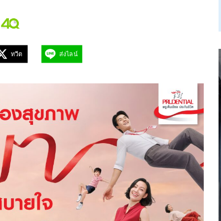
ทวีต
ส่งไลน์