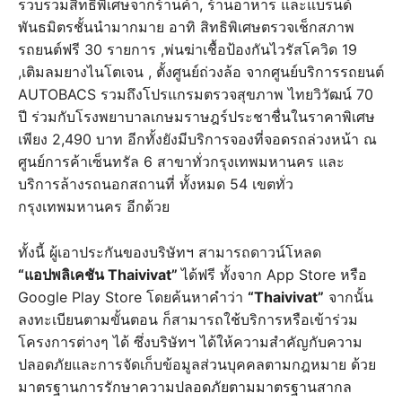
รวบรวมสิทธิพิเศษจากร้านค้า, ร้านอาหาร และแบรนด์
พันธมิตรชั้นนำมากมาย อาทิ สิทธิพิเศษตรวจเช็กสภาพ
รถยนต์ฟรี 30 รายการ ,พ่นฆ่าเชื้อป้องกันไวรัสโควิด 19
,เติมลมยางไนโตเจน , ตั้งศูนย์ถ่วงล้อ จากศูนย์บริการรถยนต์
AUTOBACS รวมถึงโปรแกรมตรวจสุขภาพ ไทยวิวัฒน์ 70
ปี ร่วมกับโรงพยาบาลเกษมราษฎร์ประชาชื่นในราคาพิเศษ
เพียง 2,490 บาท อีกทั้งยังมีบริการจองที่จอดรถล่วงหน้า ณ
ศูนย์การค้าเซ็นทรัล 6 สาขาทั่วกรุงเทพมหานคร และ
บริการล้างรถนอกสถานที่ ทั้งหมด 54 เขตทั่ว
กรุงเทพมหานคร อีกด้วย
ทั้งนี้ ผู้เอาประกันของบริษัทฯ สามารถดาวน์โหลด
“แอปพลิเคชัน Thaivivat”
ได้ฟรี ทั้งจาก App Store หรือ
Google Play Store โดยค้นหาคำว่า
“Thaivivat”
จากนั้น
ลงทะเบียนตามขั้นตอน ก็สามารถใช้บริการหรือเข้าร่วม
โครงการต่างๆ ได้ ซึ่งบริษัทฯ ได้ให้ความสำคัญกับความ
ปลอดภัยและการจัดเก็บข้อมูลส่วนบุคคลตามกฎหมาย ด้วย
มาตรฐานการรักษาความปลอดภัยตามมาตรฐานสากล