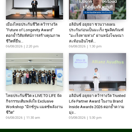
เมืองไทยประกันชีวิต คว้ารางวัล
อลิอันซ์ อยุธยา ชวนวางแผน
“Future of Longevity Award”
ประกันก่อนเป็นมะเร็ง ชูผลิตภัณฑ์
ตอกย้ำวิสัยทัศน์การสร้างคุณภาพ
“มะเร็งหายห่วง” ผ่านหนังโฆษณา
ชีวิตที่ยืน...
สะท้อนอินไซต์...
06/08/2026 | 2:20 pm
06/08/2026 | 1:30 pm
ไทยประกันชีวิต x LIVE TO LIFE จัด
อลิอันซ์ อยุธยา คว้ารางวัล Trusted
กิจกรรมเติมพลังใจ Exclusive
Life Partner Award ในงาน Brand
Workshop “มิกซ์รูน แมตช์พลังงาน
Inside Awards 2026 ตอกย้ำความ
ชีวิต”
มุ่ง...
06/08/2026 | 11:30 am
05/08/2026 | 5:30 pm