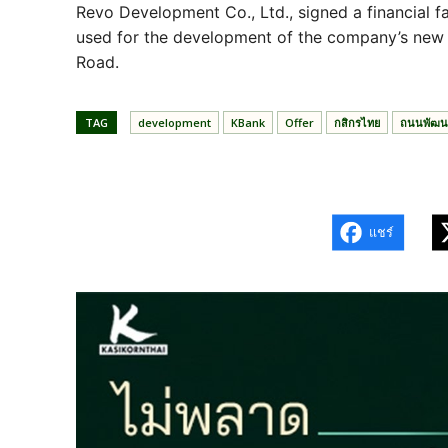
Revo Development Co., Ltd., signed a financial fa
used for the development of the company’s ne
Road.
TAG
development
KBank
Offer
กสิกรไทย
ถนนพัฒน
แชร์