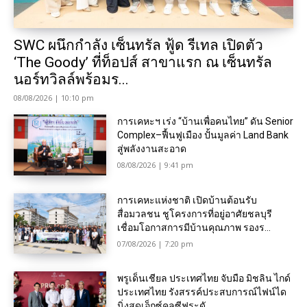
SWC ผนึกกำลัง เซ็นทรัล ฟู้ด รีเทล เปิดตัว
‘The Goody’ ที่ท็อปส์ สาขาแรก ณ เซ็นทรัล
นอร์ทวิลล์พร้อมร...
08/08/2026 | 10:10 pm
การเคหะฯ เร่ง “บ้านเพื่อคนไทย” ดัน Senior
Complex–ฟื้นฟูเมือง ปั้นมูลค่า Land Bank
สู่พลังงานสะอาด
08/08/2026 | 9:41 pm
การเคหะแห่งชาติ เปิดบ้านต้อนรับ
สื่อมวลชน ชูโครงการที่อยู่อาศัยชลบุรี
เชื่อมโอกาสการมีบ้านคุณภาพ รองร...
07/08/2026 | 7:20 pm
พรูเด็นเชียล ประเทศไทย จับมือ มิชลิน ไกด์
ประเทศไทย รังสรรค์ประสบการณ์ไฟน์ได
นิ่งสุดเอ็กซ์คลูซีฟระดั...