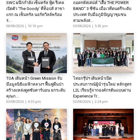
SWC ผนึกกำลัง เซ็นทรัล ฟู้ด รีเทล
ถอดรหัสเสน่ห์ “เสื้อ THE POWER
เปิดตัว ‘The Goody’ ที่ท็อปส์ สาขา
BAND” 3 ซีซัน เมื่อเวทีดนตรีระดับ
แรก ณ เซ็นทรัล นอร์ทวิลล์พร้อม
ประเทศ จับมือภูมิปัญญาชุมชน
ร...
สวมพลังส...
08/08/2026 | 10:10 pm
03/08/2026 | 5:30 pm
TOA เดินหน้า Green Mission จับ
ไทยกรุ๊ปฯ เดินหน้าเปิด
มือมูลนิธิแม่ฟ้าหลวงฯ ฟื้นฟูผืนป่า
ประสบการณ์ผู้นำรุ่นใหม่ หลักสูตร
สร้างแหล่งดูดซับคาร์บอน ยกระดับ
L2L เรียนรู้จากองค์กรต้นแบบผ่าน
คุณภ...
Experience Tr...
03/08/2026 | 4:35 pm
02/08/2026 | 2:24 pm