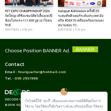
PET EXPO CHAMPIONSHIP 2026
Sahapat Admission ครั้งที่ 29
จัดใหญ่เวทีชิงแชมป์สัตว์เลี้ยงแห่งปี
ระดมทัพติวเตอร์ระดับประเทศ อัป
ช้อปโปรแรง กว่า 600 บูธ เอาใจคน
สกิล #DEK70 เตรียมพร้อมก่อนลง
รักสั...
สนามสอบ TC...
30/07/2026 | 6:42 pm
23/07/2026 | 5:19 pm
BANNER
Choose Position BANNER Ad.
Contact
Email :
fourquarter@hotmail.com
Tel. :
095 2951996
DECODE CORPORATION LIMITED
เว็บไซต์นี้ใช้ "คุกกี้” เพื่อมอบประสบการณ์ที่ดีที่สุดในการ
©2016
4QUARTER.CO
ใช้งาน โดยใช้คุกกี้เพื่อวิเคราะห์และปรับปรุงเนื้อหาให้ตรง