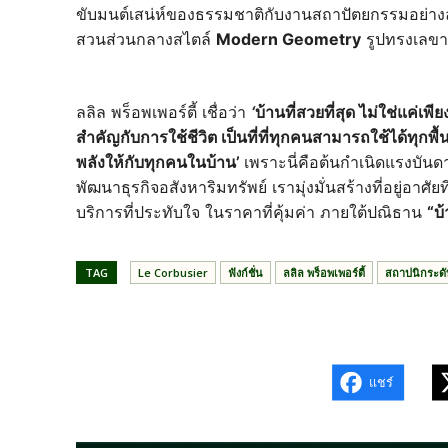
ขับมนต์เสน่ห์ของธรรมชาติกับงานสถาปัตยกรรมอย่างล
สวนส่วนกลางสไตล์
Modern Geometry
รูปทรงเลขา
ลลิล พร็อพเพอร์ตี้ เชื่อว่า
‘
บ้านที่สวยที่สุด ไม่ใช่แค่เ
สำคัญกับการใช้ชีวิต เป็นที่ที่ทุกคนสามารถใช้ได้ทุกพื้น
พลังให้กับทุกคนในบ้าน’
เพราะนี่คือต้นกำเนิดแรงบันดาล
พัฒนาธุรกิจอสังหาริมทรัพย์ เรามุ่งมั่นสร้างที่อยู่อา
บริการที่ประทับใจ ในราคาที่คุ้มค่า ภายใต้ปณิธาน
“บ้
TAG
Le Corbusier
ฟังก์ชั่น
ลลิล พร็อพเพอร์ตี้
สถาปนิกระด
แชร์