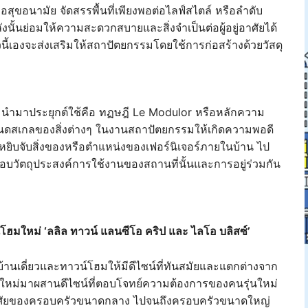
ื่อสุขอนามัย จัดสรรพื้นที่เพียงพอต่อไลฟ์สไตล์ หรือลำดับ
ังนั้นย่อมให้ความสะดวกสบายและสิ่งจำเป็นต่อผู้อยู่อาศัยได้
ัวนี้เองจะส่งเสริมให้สถาปัตยกรรมโดยใช้การก่อสร้างด้วยวัสดุ
ตี้ นำมาประยุกต์ใช้คือ ทฏษฎี Le Modulor หรือหลักความ
หนดสเกลของสิ่งต่างๆ ในงานสถาปัตยกรรมให้เกิดความพอดี
รหยิบจับสิ่งของหรือตำแหน่งของเฟอร์นิเจอร์ภายในบ้าน ไป
ที่ตอบวัตถุประสงค์การใช้งานของสถานที่นั้นและการอยู่ร่วมกัน
ฮมใหม่ ‘ลลิล ทาวน์ แลนซีโอ คริป และ ไลโอ บลิสซ์’
บ้านเดี่ยวและทาวน์โฮมให้มีดีไซน์ที่ทันสมัยและแตกต่างจาก
ยใหม่มาผสานดีไซน์ที่ตอบโจทย์ความต้องการของคนรุ่นใหม่
ู่อาศัยของครอบครัวขนาดกลาง ไปจนถึงครอบครัวขนาดใหญ่