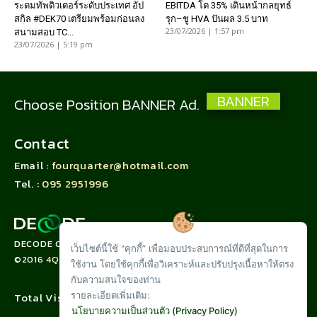
ระดมทัพติวเตอร์ระดับประเทศ อัป
EBITDA โต 35% เดินหน้ากลยุทธ์
สกิล #DEK70 เตรียมพร้อมก่อนลง
รุก–ชู HVA ปันผล 3.5 บาท
23/07/2026 | 1:57 pm
สนามสอบ TC...
23/07/2026 | 5:19 pm
BANNER
Choose Position BANNER Ad.
Contact
Email :
fourquarter@hotmail.com
Tel. :
095 2951996
DECODE CORPORATION LIMITED
เว็บไซต์นี้ใช้ "คุกกี้” เพื่อมอบประสบการณ์ที่ดีที่สุดในการ
©2016
4QUARTER.CO
ใช้งาน โดยใช้คุกกี้เพื่อวิเคราะห์และปรับปรุงเนื้อหาให้ตรง
กับความสนใจของท่าน
รายละเอียดเพิ่มเติม:
Total Visit :
นโยบายความเป็นส่วนตัว (Privacy Policy)