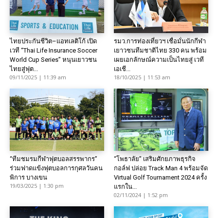
ไทยประกันชีวิต–แอทเลติโก้ เปิด
รมว.การท่องเที่ยวฯ เชื่อมั่นนักกีฬา
เวที “Thai Life Insurance Soccer
เยาวชนทีมชาติไทย 330 คน พร้อม
World Cup Series” หนุนเยาวชน
เผยเอกลักษณ์ความเป็นไทยสู่ เวที
ไทยสู่ฟุต...
เอเชี...
09/11/2025 | 11:39 am
18/10/2025 | 11:53 am
“ทีมชมรมกีฬาฟุตบอลสรรพากร”
“โพธาลัย” เสริมศักยภาพธุรกิจ
ร่วมฟาดแข้งฟุตบอลการกุศลวันคน
กอล์ฟ ปล่อย Track Man 4 พร้อมจัด
พิการ บางเขน
Virtual Golf Tournament 2024 ครั้ง
19/03/2025 | 1:30 pm
แรกใน...
02/11/2024 | 1:52 pm