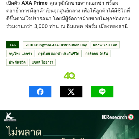
เปิดตัว
AXA Prime
คุณวุฒินักขายจากแอกซ่า พร้อม
ตอกย้ำการมีลูกค้าเป็นจุดศูนย์กลาง เพื่อให้ลูกค้าได้มีชีวิตที่
ดีขึ้นตามใจปรารถนา โดยมีผู้จัดการฝ่ายขายในทุกช่องทาง
ร่วมงานกว่า 3,000 ท่าน ณ อิมแพค ฟอรั่ม เมืองทองธานี
TAG
2020 Krungthai-AXA Distribution Day
Know You Can
กรุงไทย-แอกซ่า
กรุงไทย-แอกซ่า ประกันชีวิต
กอร์ดอน วัตสัน
ประกันชีวิต
แซลลี่ โอฮาร่า