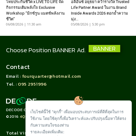
ไทยประกันชีวิต x LIVE TO LIFE จัด
อลิอันซ์ อยุธยา คว้ารางวัล Trusted
กิจกรรมเติมพลังใจ Exclusive
Life Partner Award ในงาน Brand
Workshop “มิกซ์รูน แมตช์พลังงาน
Inside Awards 2026 ตอกย้ำความ
ชีวิต”
มุ่ง...
06/08/2026 | 11:30 am
05/08/2026 | 5:30 pm
BANNER
Choose Position BANNER Ad.
Contact
Email :
fourquarter@hotmail.com
Tel. :
095 2951996
DECODE CORPORATION LIMITED
เว็บไซต์นี้ใช้ "คุกกี้” เพื่อมอบประสบการณ์ที่ดีที่สุดในการ
©2016
4QUARTER.CO
ใช้งาน โดยใช้คุกกี้เพื่อวิเคราะห์และปรับปรุงเนื้อหาให้ตรง
กับความสนใจของท่าน
รายละเอียดเพิ่มเติม:
Total Visit :