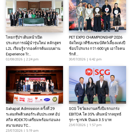
ไทยกรุ๊ปฯ เดินหน้าเปิด
PET EXPO CHAMPIONSHIP 2026
ประสบการณ์ผู้นำรุ่นใหม่ หลักสูตร
จัดใหญ่เวทีชิงแชมป์สัตว์เลี้ยงแห่งปี
L2L เรียนรู้จากองค์กรต้นแบบผ่าน
ช้อปโปรแรง กว่า 600 บูธ เอาใจคน
Experience Tr...
รักสั...
02/08/2026 | 2:24 pm
30/07/2026 | 6:42 pm
Sahapat Admission ครั้งที่ 29
SCG โชว์ผลงานครึ่งปีแรกแกร่ง
ระดมทัพติวเตอร์ระดับประเทศ อัป
EBITDA โต 35% เดินหน้ากลยุทธ์
สกิล #DEK70 เตรียมพร้อมก่อนลง
รุก–ชู HVA ปันผล 3.5 บาท
23/07/2026 | 1:57 pm
สนามสอบ TC...
23/07/2026 | 5:19 pm