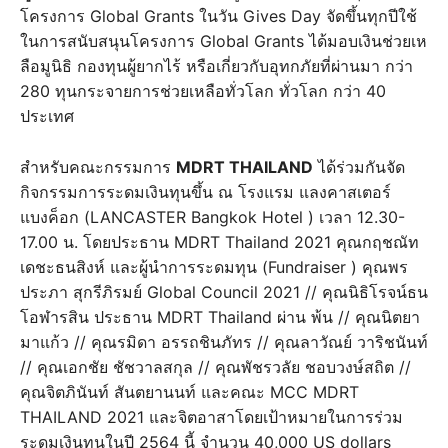
โครงการ Global Grants ในวัน Gives Day จัดขึ้นทุกปีใช้
ในการสนับสนุนโครงการ Global Grants ได้มอบเงินช่วยเห
ลือมูนิธิ กองทุนผู้ยากไร้ หรือเกี่ยวกับอุทกภัยที่ผ่านมา กว่า
280 ทุนกระจายการช่วยเหลือทั่วโลก ทั่วโลก กว่า 40
ประเทศ
สำหรับคณะกรรมการ
MDRT THAILAND
ได้ร่วมกันจัด
กิจกรรมการระดมเงินทุนขึ้น ณ โรงแรม แลงคาสเตอร์
แบงค็อก (LANCASTER Bangkok Hotel ) เวลา 12.30-
17.00 น. โดยประธาน MDRT Thailand 2021 คุณกฤชณัท
เดชะธนสิงห์ และผู้นำการระดมทุน (Fundraiser ) คุณพร
ประภา สุกรีภิรมย์ Global Council 2021 // คุณนิธิโรจน์ธน
โอฬารสิน ประธาน MDRT Thailand ผ่าน พ้น // คุณนิตยา
มาแก้ว // คุณรมิดา อรรถชินภัทร // คุณลาวัณย์ วาริชนันท์
// คุณเอกชัย ชัชวาลสกุล // คุณพัชรวลัย ชอบวงษ์สถิต //
คุณจิตภินันท์ สันตยานนท์ และคณะ MCC MDRT
THAILAND 2021 และจิตอาสาโดยเป้าหมายในการร่วม
ระดมเงินทุนในปี 2564 นี้ จำนวน 40,000 US dollars