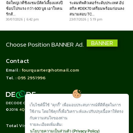
จัดใหญ่เวทีชิงแชมป์สัตว์เลี้ยงแห่งปี
ระดมทัพติวเตอร์ระดับประเทศ อัป
ช้อปโปรแรง กว่า 600 บูธ เอาใจคน
สกิล #DEK70 เตรียมพร้อมก่อนลง
รักสั...
สนามสอบ TC...
30/07/2026 | 6:42 pm
23/07/2026 | 5:19 pm
BANNER
Choose Position BANNER Ad.
Contact
Email :
fourquarter@hotmail.com
Tel. :
095 2951996
DECODE CORPORATION LIMITED
เว็บไซต์นี้ใช้ "คุกกี้” เพื่อมอบประสบการณ์ที่ดีที่สุดในการ
©2016
4QUARTER.CO
ใช้งาน โดยใช้คุกกี้เพื่อวิเคราะห์และปรับปรุงเนื้อหาให้ตรง
กับความสนใจของท่าน
รายละเอียดเพิ่มเติม:
Total Visit :
นโยบายความเป็นส่วนตัว (Privacy Policy)