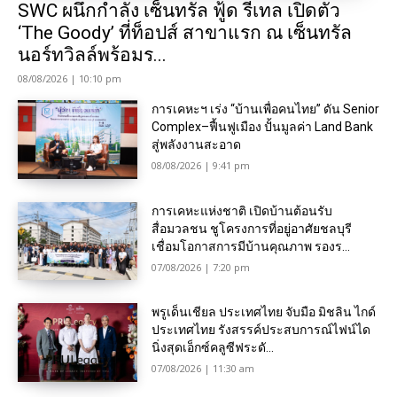
SWC ผนึกกำลัง เซ็นทรัล ฟู้ด รีเทล เปิดตัว
‘The Goody’ ที่ท็อปส์ สาขาแรก ณ เซ็นทรัล
นอร์ทวิลล์พร้อมร...
08/08/2026 | 10:10 pm
การเคหะฯ เร่ง “บ้านเพื่อคนไทย” ดัน Senior
Complex–ฟื้นฟูเมือง ปั้นมูลค่า Land Bank
สู่พลังงานสะอาด
08/08/2026 | 9:41 pm
การเคหะแห่งชาติ เปิดบ้านต้อนรับ
สื่อมวลชน ชูโครงการที่อยู่อาศัยชลบุรี
เชื่อมโอกาสการมีบ้านคุณภาพ รองร...
07/08/2026 | 7:20 pm
พรูเด็นเชียล ประเทศไทย จับมือ มิชลิน ไกด์
ประเทศไทย รังสรรค์ประสบการณ์ไฟน์ได
นิ่งสุดเอ็กซ์คลูซีฟระดั...
07/08/2026 | 11:30 am