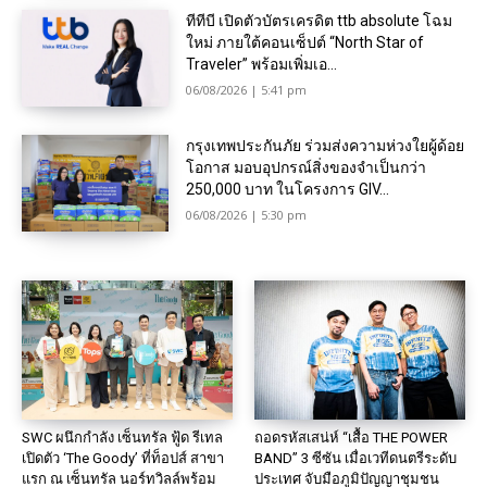
ทีทีบี เปิดตัวบัตรเครดิต ttb absolute โฉม
ใหม่ ภายใต้คอนเซ็ปต์ “North Star of
Traveler” พร้อมเพิ่มเอ...
06/08/2026 | 5:41 pm
กรุงเทพประกันภัย ร่วมส่งความห่วงใยผู้ด้อย
โอกาส มอบอุปกรณ์สิ่งของจำเป็นกว่า
250,000 บาท ในโครงการ GIV...
06/08/2026 | 5:30 pm
SWC ผนึกกำลัง เซ็นทรัล ฟู้ด รีเทล
ถอดรหัสเสน่ห์ “เสื้อ THE POWER
เปิดตัว ‘The Goody’ ที่ท็อปส์ สาขา
BAND” 3 ซีซัน เมื่อเวทีดนตรีระดับ
แรก ณ เซ็นทรัล นอร์ทวิลล์พร้อม
ประเทศ จับมือภูมิปัญญาชุมชน