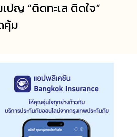
คมเปญ “ติดทะเล ติดใจ”
คุ้ม