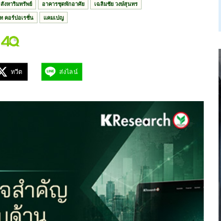
สังหาริมทรัพย์
อาคารชุดพักอาศัย
เฉลิมชัย วงษ์สุนทร
ท คอร์ปอเรชั่น
แคมเปญ
ทวีต
ส่งไลน์