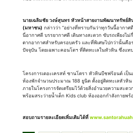
นายเฉลิมชัย วงษ์สุนทร หัวหน้าสายงานพัฒนาทรัพย์สินแ
(มหาชน)
กล่าวว่า “อย่างที่ทราบกันว่าทุกวันนี้อากา
นี่อากาศดี บรรยากาศดี เดินทางสะดวก ขับรถเพียงไม่กี่
ตากอากาศสำหรับครอบครัว และที่พิเศษไปกว่านั้นคือร
ปัจจุบัน โดยเฉพาะคอนโดฯ ที่ติดทะเลในหัวหิน ซึ่งแทบ
โครงการเดอะเครสท์ ซานโตรา หัวหินบีชฟร้อนต์ เป็น
ห้องพักจำนวนประมาณ 188 ยูนิต ตั้งอยู่ติดทะเลหัวห
ภายในโครงการจัดเตรียมไว้ด้วยสิ่งอำนวยความสะดวกที่
พร้อมสระว่ายน้ำเด็ก Kids club ห้องออกกำลังกายพร้
สอบถามรายละเอียดเพิ่มเติมได้ที่
www.santorahuah