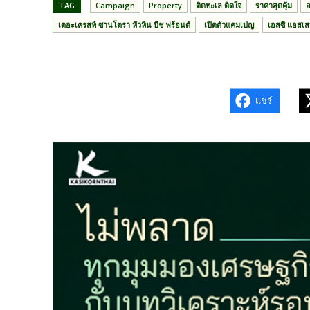
TAG
Campaign
Property
ติดทะเล ติดใจ
ราคาสุดคุ้ม
อ
เดอะเครสท์ ซานโตรา หัวหิน บีช ฟร้อนต์
เปิดตัวแคมเปญ
เอสซี แอสเส
แชร์