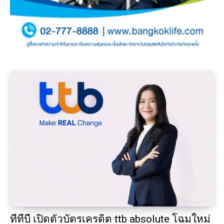
ทีทีบี เปิดตัวบัตรเครดิต ttb absolute โฉมใหม่