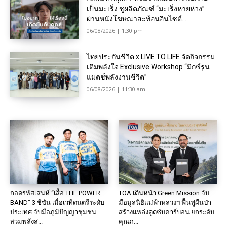
เป็นมะเร็ง ชูผลิตภัณฑ์ “มะเร็งหายห่วง”
ผ่านหนังโฆษณาสะท้อนอินไซต์...
06/08/2026 | 1:30 pm
ไทยประกันชีวิต x LIVE TO LIFE จัดกิจกรรม
เติมพลังใจ Exclusive Workshop “มิกซ์รูน
แมตช์พลังงานชีวิต”
06/08/2026 | 11:30 am
ถอดรหัสเสน่ห์ “เสื้อ THE POWER
TOA เดินหน้า Green Mission จับ
BAND” 3 ซีซัน เมื่อเวทีดนตรีระดับ
มือมูลนิธิแม่ฟ้าหลวงฯ ฟื้นฟูผืนป่า
ประเทศ จับมือภูมิปัญญาชุมชน
สร้างแหล่งดูดซับคาร์บอน ยกระดับ
สวมพลังส...
คุณภ...