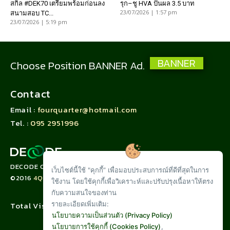
สกิล #DEK70 เตรียมพร้อมก่อนลง
รุก–ชู HVA ปันผล 3.5 บาท
23/07/2026 | 1:57 pm
สนามสอบ TC...
23/07/2026 | 5:19 pm
BANNER
Choose Position BANNER Ad.
Contact
Email :
fourquarter@hotmail.com
Tel. :
095 2951996
DECODE CORPORATION LIMITED
เว็บไซต์นี้ใช้ "คุกกี้” เพื่อมอบประสบการณ์ที่ดีที่สุดในการ
©2016
4QUARTER.CO
ใช้งาน โดยใช้คุกกี้เพื่อวิเคราะห์และปรับปรุงเนื้อหาให้ตรง
กับความสนใจของท่าน
รายละเอียดเพิ่มเติม:
Total Visit :
นโยบายความเป็นส่วนตัว (Privacy Policy)
นโยบายการใช้คุกกี้ (Cookies Policy)
,