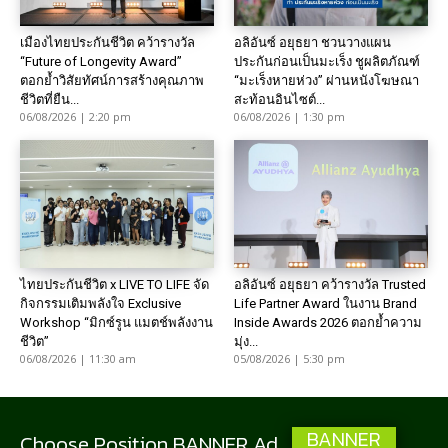
เมืองไทยประกันชีวิต คว้ารางวัล
อลิอันซ์ อยุธยา ชวนวางแผน
“Future of Longevity Award”
ประกันก่อนเป็นมะเร็ง ชูผลิตภัณฑ์
ตอกย้ำวิสัยทัศน์การสร้างคุณภาพ
“มะเร็งหายห่วง” ผ่านหนังโฆษณา
ชีวิตที่ยืน...
สะท้อนอินไซต์...
06/08/2026 | 2:20 pm
06/08/2026 | 1:30 pm
ไทยประกันชีวิต x LIVE TO LIFE จัด
อลิอันซ์ อยุธยา คว้ารางวัล Trusted
กิจกรรมเติมพลังใจ Exclusive
Life Partner Award ในงาน Brand
Workshop “มิกซ์รูน แมตช์พลังงาน
Inside Awards 2026 ตอกย้ำความ
ชีวิต”
มุ่ง...
06/08/2026 | 11:30 am
05/08/2026 | 5:30 pm
BANNER
Choose Position BANNER Ad.