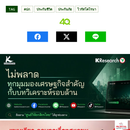
TAG
คปภ.
ประกันชีวิต
ประกันภัย
ไวรัสโคโรนา