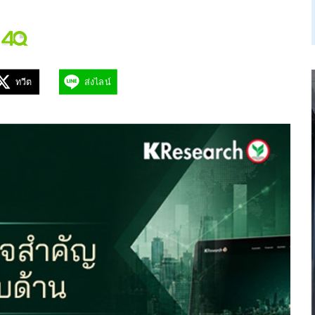
ทวีต
ส่งไลน์