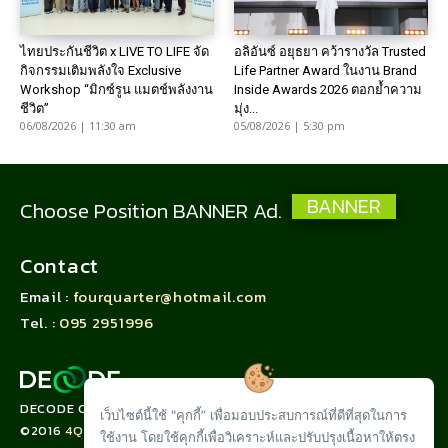
ไทยประกันชีวิต x LIVE TO LIFE จัด
อลิอันซ์ อยุธยา คว้ารางวัล Trusted
กิจกรรมเติมพลังใจ Exclusive
Life Partner Award ในงาน Brand
Workshop “มิกซ์รูน แมตช์พลังงาน
Inside Awards 2026 ตอกย้ำความ
ชีวิต”
มุ่ง...
06/08/2026 | 11:30 am
05/08/2026 | 5:30 pm
BANNER
Choose Position BANNER Ad.
Contact
Email :
fourquarter@hotmail.com
Tel. :
095 2951996
DECODE CORPORATION LIMITED
เว็บไซต์นี้ใช้ "คุกกี้” เพื่อมอบประสบการณ์ที่ดีที่สุดในการ
©2016
4QUARTER.CO
ใช้งาน โดยใช้คุกกี้เพื่อวิเคราะห์และปรับปรุงเนื้อหาให้ตรง