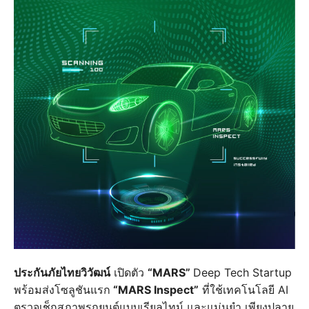
ประกันภัยไทยวิวัฒน์
เปิดตัว
“MARS”
Deep Tech Startup
พร้อมส่งโซลูชันแรก
“MARS Inspect”
ที่ใช้เทคโนโลยี AI
ตรวจเช็กสภาพรถยนต์แบบเรียลไทม์ และแม่นยำ เพียงปลาย