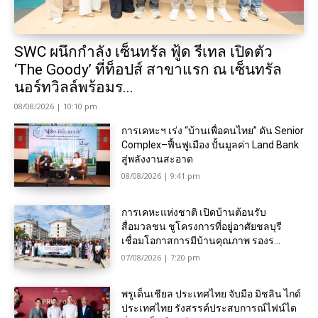
SWC ผนึกกำลัง เซ็นทรัล ฟู้ด รีเทล เปิดตัว
‘The Goody’ ที่ท็อปส์ สาขาแรก ณ เซ็นทรัล
นอร์ทวิลล์พร้อมร...
08/08/2026 | 10:10 pm
การเคหะฯ เร่ง “บ้านเพื่อคนไทย” ดัน Senior
Complex–ฟื้นฟูเมือง ปั้นมูลค่า Land Bank
สู่พลังงานสะอาด
08/08/2026 | 9:41 pm
การเคหะแห่งชาติ เปิดบ้านต้อนรับ
สื่อมวลชน ชูโครงการที่อยู่อาศัยชลบุรี
เชื่อมโอกาสการมีบ้านคุณภาพ รองร...
07/08/2026 | 7:20 pm
พรูเด็นเชียล ประเทศไทย จับมือ มิชลิน ไกด์
ประเทศไทย รังสรรค์ประสบการณ์ไฟน์ได