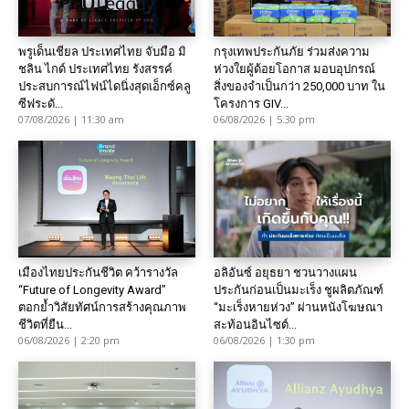
พรูเด็นเชียล ประเทศไทย จับมือ มิ
กรุงเทพประกันภัย ร่วมส่งความ
ชลิน ไกด์ ประเทศไทย รังสรรค์
ห่วงใยผู้ด้อยโอกาส มอบอุปกรณ์
ประสบการณ์ไฟน์ไดนิ่งสุดเอ็กซ์คลู
สิ่งของจำเป็นกว่า 250,000 บาท ใน
ซีฟระดั...
โครงการ GIV...
07/08/2026 | 11:30 am
06/08/2026 | 5:30 pm
เมืองไทยประกันชีวิต คว้ารางวัล
อลิอันซ์ อยุธยา ชวนวางแผน
“Future of Longevity Award”
ประกันก่อนเป็นมะเร็ง ชูผลิตภัณฑ์
ตอกย้ำวิสัยทัศน์การสร้างคุณภาพ
“มะเร็งหายห่วง” ผ่านหนังโฆษณา
ชีวิตที่ยืน...
สะท้อนอินไซต์...
06/08/2026 | 2:20 pm
06/08/2026 | 1:30 pm