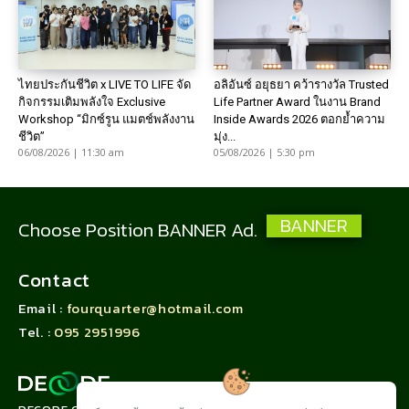
ไทยประกันชีวิต x LIVE TO LIFE จัด
อลิอันซ์ อยุธยา คว้ารางวัล Trusted
กิจกรรมเติมพลังใจ Exclusive
Life Partner Award ในงาน Brand
Workshop “มิกซ์รูน แมตช์พลังงาน
Inside Awards 2026 ตอกย้ำความ
ชีวิต”
มุ่ง...
06/08/2026 | 11:30 am
05/08/2026 | 5:30 pm
BANNER
Choose Position BANNER Ad.
Contact
Email :
fourquarter@hotmail.com
Tel. :
095 2951996