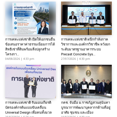
การเคหะแห่งชาติ เปิดให้เอกชนยื่น
การเคหะแห่งชาติ ผนึกกำลังภาค
ข้อเสนอราคาค่าธรรมเนียมการได้
วิชาการและองค์กรวิชาชีพ หวังยก
สิทธิเช่าที่ดินพร้อมสิ่งปลูกสร้าง
ระดับมาตรฐานอาคารระบบ
โครงกา...
Precast Concrete Sys...
04/08/2026 | 4:33 pm
27/07/2026 | 4:30 pm
การเคหะแห่งชาติ รับมอบเกียรติ
กคช. จับมือ ม.ราชภัฏสวนสุนันทา
บัตรองค์กรต้นแบบขับเคลื่อน
บูรณาการพัฒนาบุคลากรด้านที่อยู่
Universal Design เพื่อคนทั้งมวล
อาศัย ชุมชน และเมือง
25/07/2026 | 5:25 pm
16/07/2026 | 4:30 pm