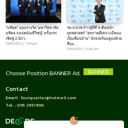
“มหิดล” มอบรางวัล ‘มหาวิทยาลัย
รพ.นวเวช ก้าวสู่ปีที่ 5 เดินหน้า
มหิดล จงเจตน์เมธีวิชญ์’ ครั้งแรก
ยุทธศาสตร์ “สุขภาพดีเพราะมีหมอ
เชิดชู 2 นักว...
เป็นเพื่อนบ้าน” ปักธงพร้อมดูแลด้วย
26/09/2025 | 7:34 pm
ทีมแ...
19/03/2025 | 4:50 pm
BANNER
Choose Position BANNER Ad.
Contact
Email :
fourquarter@hotmail.com
Tel. :
095 2951996