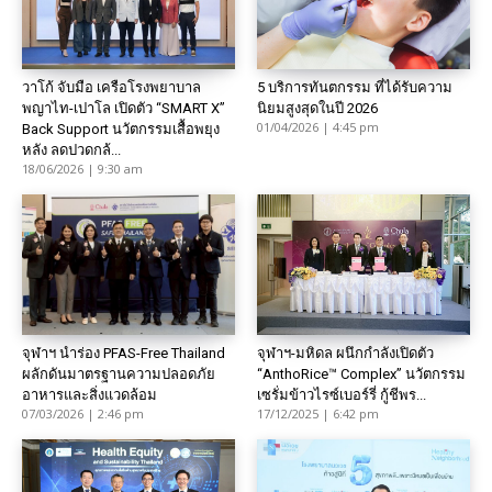
วาโก้ จับมือ เครือโรงพยาบาล
5 บริการทันตกรรม ที่ได้รับความ
พญาไท-เปาโล เปิดตัว “SMART X”
นิยมสูงสุดในปี 2026
01/04/2026 | 4:45 pm
Back Support นวัตกรรมเสื้อพยุง
หลัง ลดปวดกล้...
18/06/2026 | 9:30 am
จุฬาฯ นำร่อง PFAS-Free Thailand
จุฬาฯ-มหิดล ผนึกกำลังเปิดตัว
ผลักดันมาตรฐานความปลอดภัย
“AnthoRice™ Complex” นวัตกรรม
อาหารและสิ่งแวดล้อม
เซรั่มข้าวไรซ์เบอร์รี่ กู้ชีพร...
07/03/2026 | 2:46 pm
17/12/2025 | 6:42 pm