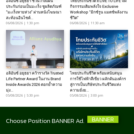
อลิอันซ์ อยุธยา ชวนวางแผน
ไทยประกันชีวิต x LIVE TO LIFE จัด
ประกันก่อนเป็นมะเร็ง ชูผลิตภัณฑ์
กิจกรรมเติมพลังใจ Exclusive
“มะเร็งหายห่วง” ผ่านหนังโฆษณา
Workshop “มิกซ์รูน แมตช์พลังงาน
สะท้อนอินไซต์...
ชีวิต”
06/08/2026 | 1:30 pm
06/08/2026 | 11:30 am
อลิอันซ์ อยุธยา คว้ารางวัล Trusted
ไทยประกันชีวิต พร้อมสนับสนุน
Life Partner Award ในงาน Brand
การใช้ไฟฟ้าสีเขียว ผลักดันองค์กร
Inside Awards 2026 ตอกย้ำความ
สู่การเป็นบริษัทประกันชีวิตแห่ง
มุ่ง...
ความยั่งย...
05/08/2026 | 5:30 pm
05/08/2026 | 3:00 pm
BANNER
Choose Position BANNER Ad.