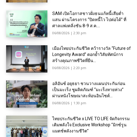
SAM เปิดโอกาสชาวฝั่งธนแก้หนี้เสียต่ำ
แสน ผ่านโครงการ “ปิดหนี้ไว ไปต่อได้” ที่
ศาลแพ่งตลิ่งชัน 8-9 ส.ค....
06/08/2026 | 2:30 pm
เมืองไทยประกันชีวิต คว้ารางวัล “Future of
Longevity Award” ตอกย้ำวิสัยทัศน์การ
สร้างคุณภาพชีวิตที่ยืน...
06/08/2026 | 2:20 pm
อลิอันซ์ อยุธยา ชวนวางแผนประกันก่อน
เป็นมะเร็ง ชูผลิตภัณฑ์ “มะเร็งหายห่วง”
ผ่านหนังโฆษณาสะท้อนอินไซต์...
06/08/2026 | 1:30 pm
ไทยประกันชีวิต x LIVE TO LIFE จัดกิจกรรม
เติมพลังใจ Exclusive Workshop “มิกซ์รูน
แมตช์พลังงานชีวิต”