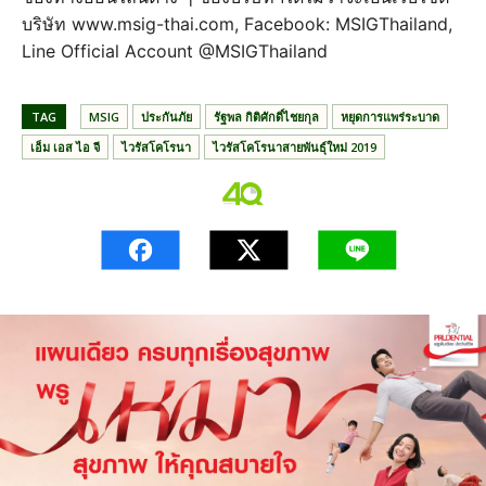
บริษัท www.msig-thai.com, Facebook: MSIGThailand,
Line Official Account @MSIGThailand
TAG
MSIG
ประกันภัย
รัฐพล กิติศักดิ์ไชยกุล
หยุดการแพร่ระบาด
เอ็ม เอส ไอ จี
ไวรัสโคโรนา
ไวรัสโคโรนาสายพันธุ์ใหม่ 2019