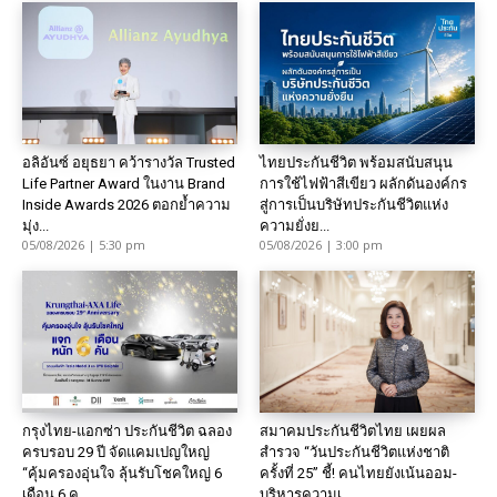
อลิอันซ์ อยุธยา คว้ารางวัล Trusted
ไทยประกันชีวิต พร้อมสนับสนุน
Life Partner Award ในงาน Brand
การใช้ไฟฟ้าสีเขียว ผลักดันองค์กร
Inside Awards 2026 ตอกย้ำความ
สู่การเป็นบริษัทประกันชีวิตแห่ง
มุ่ง...
ความยั่งย...
05/08/2026 | 5:30 pm
05/08/2026 | 3:00 pm
กรุงไทย-แอกซ่า ประกันชีวิต ฉลอง
สมาคมประกันชีวิตไทย เผยผล
ครบรอบ 29 ปี จัดแคมเปญใหญ่
สำรวจ “วันประกันชีวิตแห่งชาติ
“คุ้มครองอุ่นใจ ลุ้นรับโชคใหญ่ 6
ครั้งที่ 25” ชี้! คนไทยยังเน้นออม-
เดือน 6 ค...
บริหารความเ...