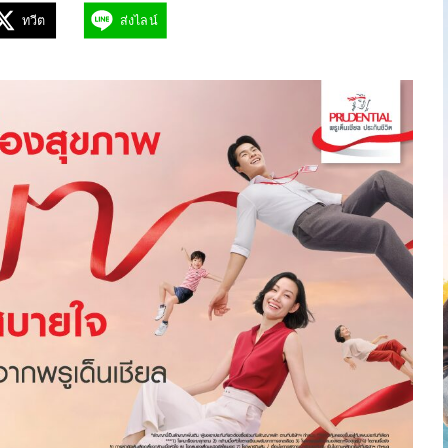
ทวีต
ส่งไลน์