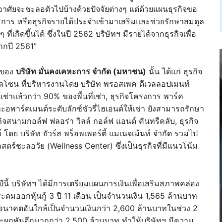
าศัยจะชะลอตัวไปบ้างด้วยปัจจัยต่างๆ แต่ด้วยแผนธุรกิจขอ
บริการ หรือธุรกิจรายได้ประจำเข้ามาเสริมและช่วยรักษาสมดุล
เกิดขึ้นได้ ซึ่งในปี 2562 บริษัทฯ มีรายได้จากธุรกิจเพื่อ
ากปี 2561”
ร ของ
บริษัท มั่นคงเคหะการ จำกัด (มหาชน)
นั้น ได้แก่ ธุรกิจ
ดโซน ที่บริหารงานโดย บริษัท พรอสเพค ดีเวลลอปเมนท์
ู้เช่าแล้วกว่า 90% ของพื้นที่เช่า, ธุรกิจโครงการ พาร์ค
าร์ตเมนต์ระดับลักซ์ชัวรี่ไฮเอนด์ให้เช่า ยังสามารถรักษา
กิจสนามกอล์ฟ ฟลอร่า วิลล์ กอล์ฟ แอนด์ คันทรีคลับ, ธุรกิจ
ดย บริษัท ยัวร์ส พร็อพเพอร์ตี้ แมเนจเม้นท์ จำกัด รวมไป
์ชะลอวัย (Wellness Center) ซึ่งเป็นธุรกิจที่มีแนวโน้ม
ีนี้ บริษัทฯ ได้มีการเตรียมแผนการเงินเพื่อเสริมสภาพคล่อง
ระดมออกหุ้นกู้ 3 ปี 11 เดือน เป็นจำนวนเงิน 1,565 ล้านบาท
นอนาคตอันใกล้เป็นจำนวนเงินกว่า 2,600 ล้านบาทในช่วง 2
าระผูกพันอีกมากกว่า 2,500 ล้านบาท ทำให้บริษัทฯ มีความ