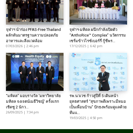
จุฬาฯ นำร่อง PFAS-Free Thailand
จุฬาฯ-มหิดล ผนึกกำลังเปิดตัว
ผลักดันมาตรฐานความปลอดภัย
“AnthoRice™ Complex” นวัตกรรม
อาหารและสิ่งแวดล้อม
เซรั่มข้าวไรซ์เบอร์รี่ กู้ชีพร...
07/03/2026 | 2:46 pm
17/12/2025 | 6:42 pm
“มหิดล” มอบรางวัล ‘มหาวิทยาลัย
รพ.นวเวช ก้าวสู่ปีที่ 5 เดินหน้า
มหิดล จงเจตน์เมธีวิชญ์’ ครั้งแรก
ยุทธศาสตร์ “สุขภาพดีเพราะมีหมอ
เชิดชู 2 นักว...
เป็นเพื่อนบ้าน” ปักธงพร้อมดูแลด้วย
26/09/2025 | 7:34 pm
ทีมแ...
19/03/2025 | 4:50 pm