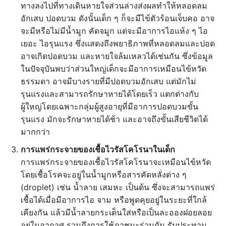
ทางลงไปที่ทางเดินหายใจส่วนล่างส่งผลทำให้หลอดลม
อักเสบ ปอดบวม ดังนั้นเด็ก ๆ ก็จะมีไข้ตัวร้อนเจ็บคอ อาจ
จะมีหรือไม่มีน้ำมูก คัดจมูก แต่จะมีอาการไอแห้ง ๆ ไอ
เยอะ ไอรุนแรง ซึ่งแสดงถึงพยาธิภาพที่หลอดลมและปอด
อาจเกิดปอดบวม และหายใจล้มเหลวได้เช่นกัน ซึ่งข้อมูล
ในปัจจุบันพบว่าส่วนใหญ่เด็กจะมีอาการเหมือนไข้หวัด
ธรรมดา อาจมีบางรายที่มีปอดบวมอักเสบ แต่มักไม่
รุนแรงและสามารถรักษาหายได้โดยเร็ว แตกต่างกับ
ผู้ใหญ่โดยเฉพาะกลุ่มผู้สูงอายุที่มีอาการปอดบวมขั้น
รุนแรง มักจะรักษาหายได้ช้า และอาจถึงขั้นเสียชีวิตได้
มากกว่า
การแพร่กระจายของเชื้อไวรัสโคโรนาในเด็ก
การแพร่กระจายของเชื้อไวรัสโคโรนาจะเหมือนไข้หวัด
โดยเชื้อโรคจะอยู่ในน้ำมูกหรือสารคัดหลั่งต่าง ๆ
(droplet) เช่น น้ำลาย เสมหะ เป็นต้น ซึ่งจะสามารถแพร่
เชื้อได้เมื่อมีอาการไอ จาม หรือพูดคุยอยู่ในระยะที่ใกล้
เคียงกัน แล้วมีน้ำลายกระเด็นใส่หรือเป็นละอองฝอยลอย
อยู่ในอากาศ รวมถึงการใช้ภาชนะร่วมกัน รับประทาน