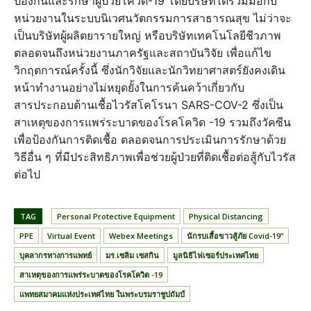
ป้องกันและรักษาผู้ป่วยโควิด-19 โดยบริษัทได้ร่วมมือกับ
หน่วยงานในระบบนิเวศนวัตกรรมการสาธารณสุข ไม่ว่าจะ
เป็นบริษัทผู้ผลิตยารายใหญ่ หรือบริษัทเทคโนโลยีชีวภาพ
ตลอดจนถึงหน่วยงานภาครัฐและสถาบันวิจัย เพื่อแก้ไข
วิกฤตการณ์ครั้งนี้ ซึ่งนักวิจัยและนักวิทยาศาสตร์ยังคงเดิน
หน้าทำงานอย่างไม่หยุดยั้งในการค้นคว้าเกี่ยวกับ
สารประกอบต้านเชื้อไวรัสโคโรนา SARS-COV-2 ซึ่งเป็น
สาเหตุของการแพร่ระบาดของโรคโควิด -19 รวมถึงวัคซีน
เพื่อป้องกันการติดเชื้อ ตลอดจนการประเมินการรักษาด้วย
วิธีอื่น ๆ ที่มีประสิทธิภาพเพื่อช่วยผู้ป่วยที่ติดเชื้อต่อสู้กับไวรัส
ต่อไป
TAG
Personal Protective Equipment
Physical Distancing
PPE
Virtual Event
Webex Meetings
นักรบเสื้อขาวสู้ภัย Covid-19”
บุคลากรทางการแพทย์
มร.เซลิม เซสกิน
มูลนิธิไฟเซอร์ประเทศไทย
สาเหตุของการแพร่ระบาดของโรคโควิด -19
แพทยสมาคมแห่งประเทศไทย ในพระบรมราชูปถัมป์