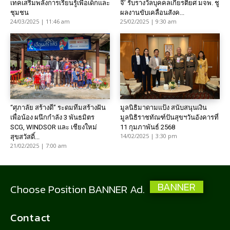
เทคเสริมพลังการเรียนรู้เพื่อเด็กและ
จี’ รับรางวัลบุคคลเกียรติยศ มจพ. ชู
ชุมชน
ผลงานขับเคลื่อนสังค...
24/03/2025 | 11:46 am
25/02/2025 | 9:30 am
“ศุภาลัย สร้างดี” ระดมทีมสร้างฝัน
มูลนิธิมาดามแป้ง สนับสนุนเงิน
เพื่อน้อง ผนึกกำลัง 3 พันธมิตร
มูลนิธิราชทัณฑ์ปันสุขฯวันอังคารที่
SCG, WINDSOR และ เชียงใหม่
11 กุมภาพันธ์ 2568
14/02/2025 | 3:30 pm
สุขสวัสดิ์...
21/02/2025 | 7:00 am
BANNER
Choose Position BANNER Ad.
Contact