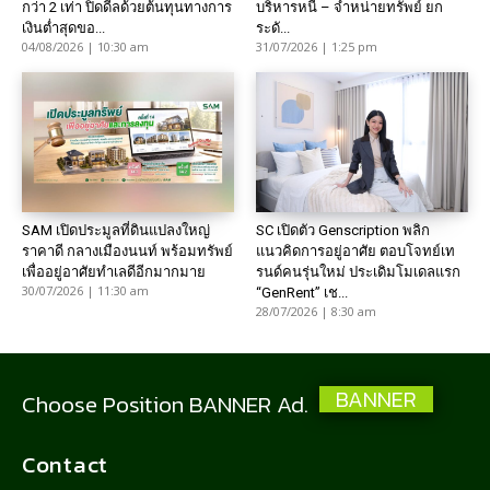
กว่า 2 เท่า ปิดดีลด้วยต้นทุนทางการ
บริหารหนี้ – จำหน่ายทรัพย์ ยก
เงินต่ำสุดขอ...
ระดั...
04/08/2026 | 10:30 am
31/07/2026 | 1:25 pm
SAM เปิดประมูลที่ดินแปลงใหญ่
SC เปิดตัว Genscription พลิก
ราคาดี กลางเมืองนนท์ พร้อมทรัพย์
แนวคิดการอยู่อาศัย ตอบโจทย์เท
เพื่ออยู่อาศัยทำเลดีอีกมากมาย
รนด์คนรุ่นใหม่ ประเดิมโมเดลแรก
30/07/2026 | 11:30 am
“GenRent” เช...
28/07/2026 | 8:30 am
BANNER
Choose Position BANNER Ad.
Contact