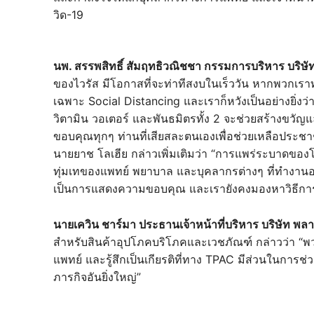
วิด-19
นพ. สรรพสิทธิ์ สัมฤทธิวณิชชา กรรมการบริหาร บริษัท 
ของไวรัส มีโอกาสที่จะท่าทีสงบในเร็ววัน หากพวกเ
เฉพาะ Social Distancing และเราก็หวังเป็นอย่างยิ่งว่
วิตามิน วอเตอร์ และพันธมิตรทั้ง 2 จะช่วยสร้างขวั
ขอบคุณทุกๆ ท่านที่เสียสละตนเองเพื่อช่วยเหลือประชาช
นายยาช โลเฮีย กล่าวเพิ่มเติมว่า “การแพร่ระบาดของโ
ทุ่มเทของแพทย์ พยาบาล และบุคลากรต่างๆ ที่ทำงานอย่าง
เป็นการแสดงความขอบคุณ และเรายังคงมองหาวิธีการใน
นายเควิน ชาร์มา ประธานเจ้าหน้าที่บริหาร บริษัท พ
สำหรับสินค้าอุปโภคบริโภคและเวชภัณฑ์ กล่าวว่า “
แพทย์ และรู้สึกเป็นเกียรติที่ทาง TPAC มีส่วนในการช่
ภารกิจอันยิ่งใหญ่”