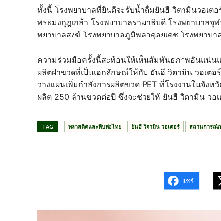
ทั้งนี้ โรงพยาบาลที่ยินดีจะรับน้ำดื่มยันฮี วิตามินว
พระมงกุฎเกล้า โรงพยาบาลรามาธิบดี โรงพยาบาลจ
พยาบาลสงฆ์ โรงพยาบาลภูมิพลอดุลยเดช โรงพยาบาลต
ความร่วมมือครั้งนี้สะท้อนให้เห็นสัมพันธภาพอันแน
ผลิตฝาขวดที่เป็นเอกลักษณ์ให้กับ ยันฮี วิตามิน วอเตอร
วางแผนเพิ่มกำลังการผลิตขวด PET ที่โรงงานในจัง
ผลิต 250 ล้านขวดต่อปี ซึ่งจะช่วยให้ ยันฮี วิตามิน วอเ
TAG
พลาสติคและหีบห่อไทย
ยันฮี วิตามิน วอเตอร์
สถานการณ์ก
แชร์