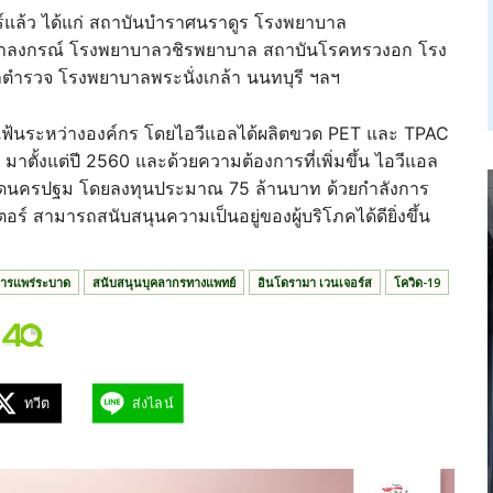
อเตอร์แล้ว ได้แก่ สถาบันบำราศนราดูร โรงพยาบาล
ุฬาลงกรณ์ โรงพยาบาลวชิรพยาบาล สถาบันโรคทรวงอก โรง
ำรวจ โรงพยาบาลพระนั่งเกล้า นนทบุรี ฯลฯ
่นแฟ้นระหว่างองค์กร โดยไอวีแอลได้ผลิตขวด PET และ TPAC
์ มาตั้งแต่ปี 2560 และด้วยความต้องการที่เพิ่มขึ้น ไอวีแอล
หวัดนครปฐม โดยลงทุนประมาณ 75 ล้านบาท ด้วยกำลังการ
ตอร์ สามารถสนับสนุนความเป็นอยู่ของผู้บริโภคได้ดียิ่งขึ้น
ารแพร่ระบาด
สนับสนุนบุคลากรทางแพทย์
อินโดรามา เวนเจอร์ส
โควิด-19
ทวีต
ส่งไลน์