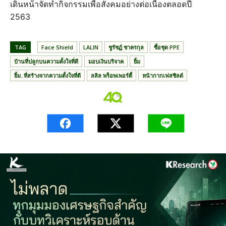
เดินหน้าจัดทำกิจกรรมเพื่อสังคมอย่างต่อเนื่องตลอดปี
2563
TAG
Face Shield
LALIN
ชูรัชฏ์ ชาครกุล
ซื้อชุด PPE
บ้านที่ปลูกบนความตั้งใจที่ดี
มอบเงินบริจาค
ยิ้ม
ยิ้ม..ที่สร้างจากความตั้งใจที่ดี
ลลิล พร็อพเพอร์ตี้
หน้ากากเฟสชิลด์