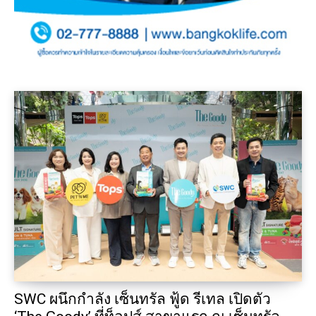
SWC ผนึกกำลัง เซ็นทรัล ฟู้ด รีเทล เปิดตัว