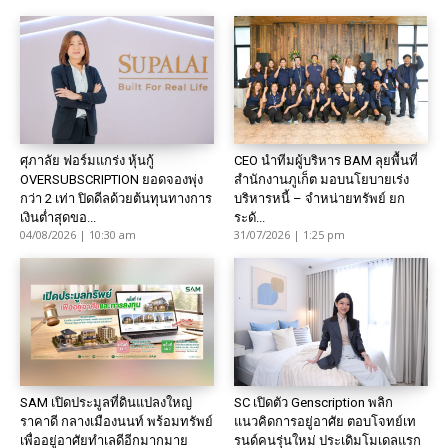
ศุภาลัย ฟอร์มแกร่ง หุ้นกู้
CEO นำทีมผู้บริหาร BAM ลุยพื้นที่
OVERSUBSCRIPTION ยอดจองพุ่ง
สำนักงานภูเก็ต มอบนโยบายเร่ง
กว่า 2 เท่า ปิดดีลด้วยต้นทุนทางการ
บริหารหนี้ – จำหน่ายทรัพย์ ยก
เงินต่ำสุดขอ...
ระดั...
04/08/2026 | 10:30 am
31/07/2026 | 1:25 pm
SAM เปิดประมูลที่ดินแปลงใหญ่
SC เปิดตัว Genscription พลิก
ราคาดี กลางเมืองนนท์ พร้อมทรัพย์
แนวคิดการอยู่อาศัย ตอบโจทย์เท
เพื่ออยู่อาศัยทำเลดีอีกมากมาย
รนด์คนรุ่นใหม่ ประเดิมโมเดลแรก