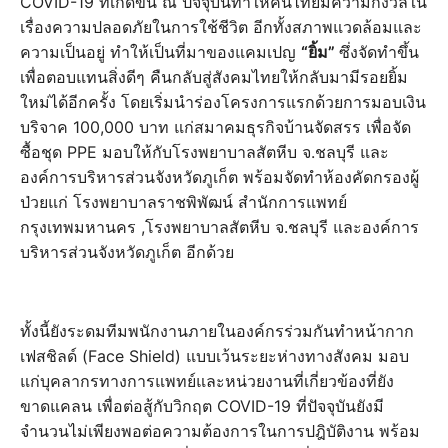
COVID-19 ที่เกิดขึ้น ณ ปัจจุบันทำให้คนไทยมีความกังวลใน
เรื่องความปลอดภัยในการใช้ชีวิต อีกทั้งสภาพแวดล้อมและ
ความเป็นอยู่ ทำให้เป็นที่มาของแคมเปญ
“ยิ้ม”
ซึ่งจัดทำขึ้น
เพื่อตอบแทนสิ่งดีๆ คืนกลับสู่สังคมไทยให้กลับมามีรอยยิ้ม
ใหม่ได้อีกครั้ง โดยเริ่มนำร่องโครงการแรกด้วยการมอบเงิน
บริจาค 100,000 บาท แก่สมาคมธุรกิจบ้านจัดสรร เพื่อจัด
ซื้อชุด PPE มอบให้กับโรงพยาบาลสัตหีบ จ.ชลบุรี และ
องค์การบริหารส่วนจังหวัดภูเก็ต พร้อมจัดทำห้องคัดกรองผู้
ป่วยแก่ โรงพยาบาลราชพิพัฒน์ สำนักการแพทย์
กรุงเทพมหานคร ,โรงพยาบาลสัตหีบ จ.ชลบุรี และองค์การ
บริหารส่วนจังหวัดภูเก็ต อีกด้วย
ทั้งนี้ยังระดมทีมพนักงานภายในองค์กรร่วมกันทำหน้ากาก
เฟสชิลด์ (Face Shield) แบบเว้นระยะห่างทางสังคม มอบ
แก่บุคลากรทางการแพทย์และหน่วยงานที่เกี่ยวข้องที่ยัง
ขาดแคลน เพื่อต่อสู้กับวิกฤต COVID-19 ที่ปัจจุบันยังมี
จำนวนไม่เพียงพอต่อความต้องการในการปฎิบัติงาน พร้อม