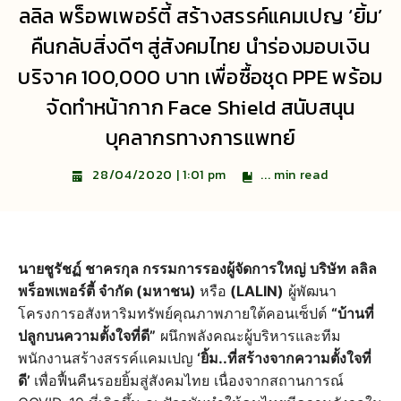
ลลิล พร็อพเพอร์ตี้ สร้างสรรค์แคมเปญ ‘ยิ้ม’
คืนกลับสิ่งดีๆ สู่สังคมไทย นำร่องมอบเงิน
บริจาค 100,000 บาท เพื่อซื้อชุด PPE พร้อม
จัดทำหน้ากาก Face Shield สนับสนุน
บุคลากรทางการแพทย์
...
min read
28/04/2020 | 1:01 pm
นายชูรัชฏ์ ชาครกุล กรรมการรองผู้จัดการใหญ่ บริษัท ลลิล
พร็อพเพอร์ตี้ จำกัด (มหาชน)
หรือ
(LALIN)
ผู้พัฒนา
โครงการอสังหาริมทรัพย์คุณภาพภายใต้คอนเซ็ปต์
“บ้านที่
ปลูกบนความตั้งใจที่ดี”
ผนึกพลังคณะผู้บริหารและทีม
พนักงานสร้างสรรค์แคมเปญ
‘ยิ้ม..ที่สร้างจากความตั้งใจที่
ดี’
เพื่อฟื้นคืนรอยยิ้มสู่สังคมไทย เนื่องจากสถานการณ์