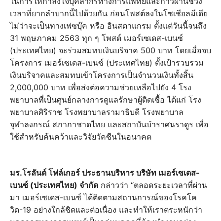
ในการให้กำลังใจบุคลากรทางการแพทย์และก้าวผ่านช่วง
เวลาที่ยากลำบากนี้ไปด้วยกัน ก่อนโพสต์ลงในโซเชียลมีเดีย
ไม่ว่าจะเป็นทางเฟซบุ๊ค หรือ อินสตาแกรม ตั้งแต่วันนี้จนถึง
31 พฤษภาคม 2563 ทุก ๆ โพสต์ เมอร์เซเดส-เบนซ์
(ประเทศไทย) จะร่วมสมทบเงินบริจาค 500 บาท โดยเมื่อจบ
โครงการ เมอร์เซเดส-เบนซ์ (ประเทศไทย) ตั้งเป้ารวบรวม
เงินบริจาคและสมทบเข้าโครงการเป็นจำนวนเงินทั้งสิ้น
2,000,000 บาท เพื่อส่งต่อความช่วยเหลือไปยัง 4 โรง
พยาบาลที่เป็นศูนย์กลางการดูแลรักษาผู้ติดเชื้อ ได้แก่ โรง
พยาบาลศิริราช โรงพยาบาลรามาธิบดี โรงพยาบาล
จุฬาลงกรณ์ สภากาชาดไทย และสถาบันบำราศนราดูร เพื่อ
ใช้สำหรับค้นคว้าและวิจัยวัคซีนในอนาคต
มร.โรลันด์ โฟล์เกอร์ ประธานบริหาร บริษัท เมอร์เซเดส-
เบนซ์ (ประเทศไทย) จำกัด
กล่าวว่า “ตลอดระยะเวลาที่ผ่าน
มา เมอร์เซเดส-เบนซ์ ได้ติดตามสถานการณ์ของโรคโค
วิด-19 อย่างใกล้ชิดและต่อเนื่อง และทำให้เราตระหนักว่า