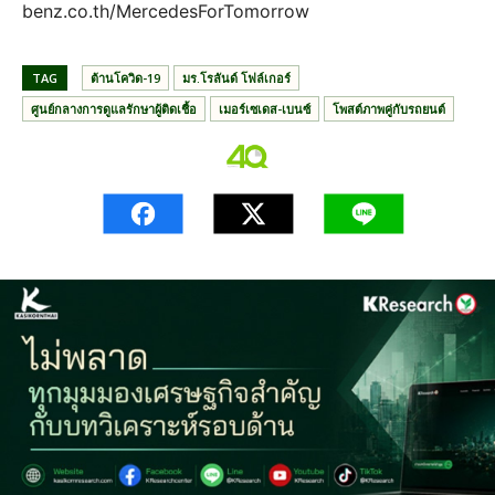
benz.co.th/MercedesForTomorrow
TAG
ต้านโควิด-19
มร.โรลันด์ โฟล์เกอร์
ศูนย์กลางการดูแลรักษาผู้ติดเชื้อ
เมอร์เซเดส-เบนซ์
โพสต์ภาพคู่กับรถยนต์