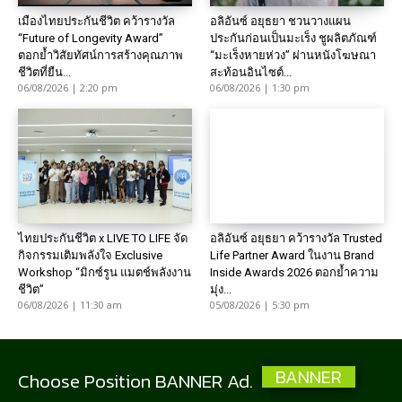
เมืองไทยประกันชีวิต คว้ารางวัล
อลิอันซ์ อยุธยา ชวนวางแผน
“Future of Longevity Award”
ประกันก่อนเป็นมะเร็ง ชูผลิตภัณฑ์
ตอกย้ำวิสัยทัศน์การสร้างคุณภาพ
“มะเร็งหายห่วง” ผ่านหนังโฆษณา
ชีวิตที่ยืน...
สะท้อนอินไซต์...
06/08/2026 | 2:20 pm
06/08/2026 | 1:30 pm
ไทยประกันชีวิต x LIVE TO LIFE จัด
อลิอันซ์ อยุธยา คว้ารางวัล Trusted
กิจกรรมเติมพลังใจ Exclusive
Life Partner Award ในงาน Brand
Workshop “มิกซ์รูน แมตช์พลังงาน
Inside Awards 2026 ตอกย้ำความ
ชีวิต”
มุ่ง...
06/08/2026 | 11:30 am
05/08/2026 | 5:30 pm
BANNER
Choose Position BANNER Ad.