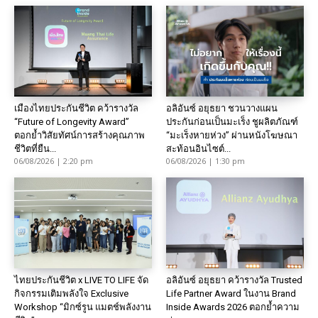
เมืองไทยประกันชีวิต คว้ารางวัล
อลิอันซ์ อยุธยา ชวนวางแผน
“Future of Longevity Award”
ประกันก่อนเป็นมะเร็ง ชูผลิตภัณฑ์
ตอกย้ำวิสัยทัศน์การสร้างคุณภาพ
“มะเร็งหายห่วง” ผ่านหนังโฆษณา
ชีวิตที่ยืน...
สะท้อนอินไซต์...
06/08/2026 | 2:20 pm
06/08/2026 | 1:30 pm
ไทยประกันชีวิต x LIVE TO LIFE จัด
อลิอันซ์ อยุธยา คว้ารางวัล Trusted
กิจกรรมเติมพลังใจ Exclusive
Life Partner Award ในงาน Brand
Workshop “มิกซ์รูน แมตช์พลังงาน
Inside Awards 2026 ตอกย้ำความ