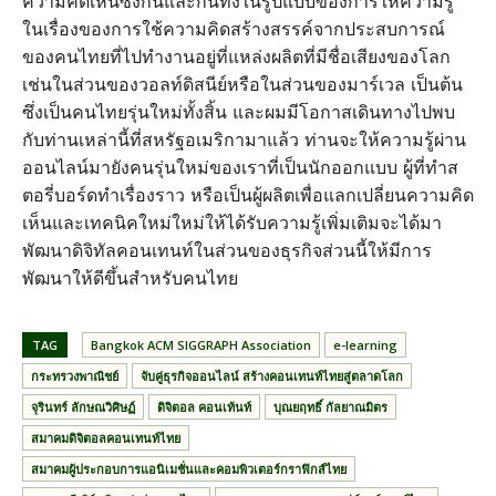
ความคิดเห็นซึ่งกันและกันทั้งในรูปแบบของการให้ความรู้
ในเรื่องของการใช้ความคิดสร้างสรรค์จากประสบการณ์
ของคนไทยที่ไปทำงานอยู่ที่แหล่งผลิตที่มีชื่อเสียงของโลก
เช่นในส่วนของวอลท์ดิสนีย์หรือในส่วนของมาร์เวล เป็นต้น
ซึ่งเป็นคนไทยรุ่นใหม่ทั้งสิ้น และผมมีโอกาสเดินทางไปพบ
กับท่านเหล่านี้ที่สหรัฐอเมริกามาแล้ว ท่านจะให้ความรู้ผ่าน
ออนไลน์มายังคนรุ่นใหม่ของเราที่เป็นนักออกแบบ ผู้ที่ทำส
ตอรี่บอร์ดทำเรื่องราว หรือเป็นผู้ผลิตเพื่อแลกเปลี่ยนความคิด
เห็นและเทคนิคใหม่ใหม่ให้ได้รับความรู้เพิ่มเติมจะได้มา
พัฒนาดิจิทัลคอนเทนท์ในส่วนของธุรกิจส่วนนี้ให้มีการ
พัฒนาให้ดีขึ้นสำหรับคนไทย
TAG
Bangkok ACM SIGGRAPH Association
e-learning
กระทรวงพาณิชย์
จับคู่ธุรกิจออนไลน์ สร้างคอนเทนท์ไทยสู่ตลาดโลก
จุรินทร์ ลักษณวิศิษฏ์
ดิจิตอล คอนเท้นท์
บุณยฤทธิ์ กัลยาณมิตร
สมาคมดิจิตอลคอนเทนท์ไทย
สมาคมผู้ประกอบการแอนิเมชั่นและคอมพิวเตอร์กราฟิกส์ไทย