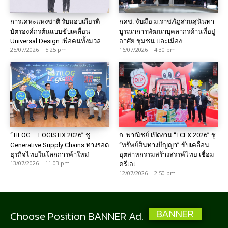
การเคหะแห่งชาติ รับมอบเกียรติ
กคช. จับมือ ม.ราชภัฏสวนสุนันทา
บัตรองค์กรต้นแบบขับเคลื่อน
บูรณาการพัฒนาบุคลากรด้านที่อยู่
Universal Design เพื่อคนทั้งมวล
อาศัย ชุมชน และเมือง
25/07/2026 | 5:25 pm
16/07/2026 | 4:30 pm
“TILOG – LOGISTIX 2026” ชู
ก. พาณิชย์ เปิดงาน “TCEX 2026” ชู
Generative Supply Chains ทางรอด
“ทรัพย์สินทางปัญญา” ขับเคลื่อน
ธุรกิจไทยในโลกการค้าใหม่
อุตสาหกรรมสร้างสรรค์ไทย เชื่อม
13/07/2026 | 11:03 pm
ครีเอเ...
12/07/2026 | 2:50 pm
BANNER
Choose Position BANNER Ad.