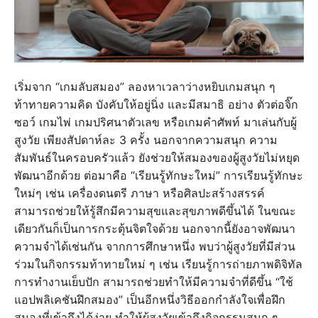
เริ่มจาก “เกมลับสมอง” ลองหาเวลาว่างหยิบเกมสนุก ๆ
ท้าทายความคิด บังคับให้อยู่นิ่ง และมีสมาธิ อย่าง ตัวต่อจิ๊ก
ซอว์ เกมไพ่ เกมปริศนาตัวเลข หรือเกมคำศัพท์ มาเล่นกับผู้
สูงวัย เพียงสัปดาห์ละ 3 ครั้ง นอกจากความสนุก ความ
สัมพันธ์ในครอบครัวแล้ว ยังช่วยให้สมองของผู้สูงวัยไม่หยุด
พัฒนาอีกด้วย ต่อมาคือ “เรียนรู้ทักษะใหม่” การเรียนรู้ทักษะ
ใหม่ๆ เช่น เครื่องดนตรี ภาษา หรือศิลปะสร้างสรรค์
สามารถช่วยให้รู้สึกมีความสุขและสุขภาพดีขึ้นได้ ในขณะ
เดียวกันก็เป็นการกระตุ้นจิตใจด้วย นอกจากนี้ยังอาจพัฒนา
ความจำได้เช่นกัน จากการศึกษาหนึ่ง พบว่าผู้สูงวัยที่มีส่วน
ร่วมในกิจกรรมท้าทายใหม่ ๆ เช่น เรียนรู้การถ่ายภาพดิจิทัล
การทำงานเย็บปัก สามารถช่วยทำให้มีความจำที่ดีขึ้น “ใช้
แอปพลิเคชันฝึกสมอง” เป็นอีกหนึ่งวิธีออกกำลังใจเพื่อฝึก
สมองที่เข้าถึงได้ง่าย ทำให้ผู้สูงวัยเข้าถึงกิจกรรมสนุก ๆ