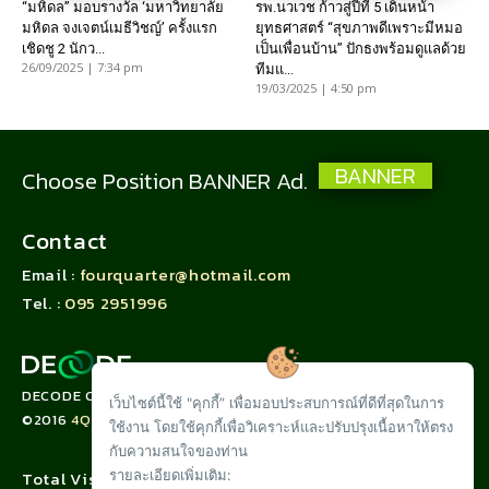
“มหิดล” มอบรางวัล ‘มหาวิทยาลัย
รพ.นวเวช ก้าวสู่ปีที่ 5 เดินหน้า
มหิดล จงเจตน์เมธีวิชญ์’ ครั้งแรก
ยุทธศาสตร์ “สุขภาพดีเพราะมีหมอ
เชิดชู 2 นักว...
เป็นเพื่อนบ้าน” ปักธงพร้อมดูแลด้วย
26/09/2025 | 7:34 pm
ทีมแ...
19/03/2025 | 4:50 pm
BANNER
Choose Position BANNER Ad.
Contact
Email :
fourquarter@hotmail.com
Tel. :
095 2951996
DECODE CORPORATION LIMITED
เว็บไซต์นี้ใช้ "คุกกี้” เพื่อมอบประสบการณ์ที่ดีที่สุดในการ
©2016
4QUARTER.CO
ใช้งาน โดยใช้คุกกี้เพื่อวิเคราะห์และปรับปรุงเนื้อหาให้ตรง
กับความสนใจของท่าน
Total Visit :
รายละเอียดเพิ่มเติม: