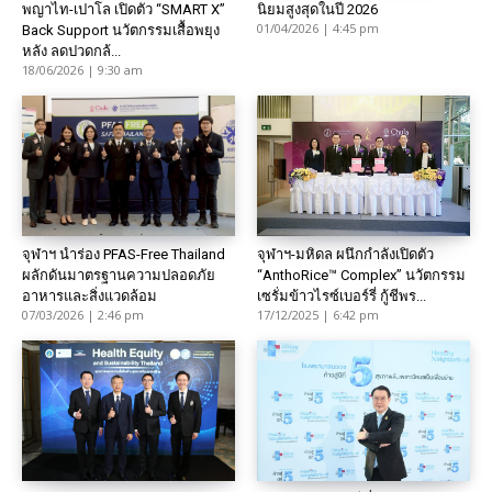
พญาไท-เปาโล เปิดตัว “SMART X”
นิยมสูงสุดในปี 2026
01/04/2026 | 4:45 pm
Back Support นวัตกรรมเสื้อพยุง
หลัง ลดปวดกล้...
18/06/2026 | 9:30 am
จุฬาฯ นำร่อง PFAS-Free Thailand
จุฬาฯ-มหิดล ผนึกกำลังเปิดตัว
ผลักดันมาตรฐานความปลอดภัย
“AnthoRice™ Complex” นวัตกรรม
อาหารและสิ่งแวดล้อม
เซรั่มข้าวไรซ์เบอร์รี่ กู้ชีพร...
07/03/2026 | 2:46 pm
17/12/2025 | 6:42 pm