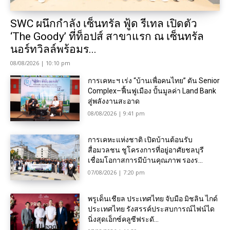
SWC ผนึกกำลัง เซ็นทรัล ฟู้ด รีเทล เปิดตัว
‘The Goody’ ที่ท็อปส์ สาขาแรก ณ เซ็นทรัล
นอร์ทวิลล์พร้อมร...
08/08/2026 | 10:10 pm
การเคหะฯ เร่ง “บ้านเพื่อคนไทย” ดัน Senior
Complex–ฟื้นฟูเมือง ปั้นมูลค่า Land Bank
สู่พลังงานสะอาด
08/08/2026 | 9:41 pm
การเคหะแห่งชาติ เปิดบ้านต้อนรับ
สื่อมวลชน ชูโครงการที่อยู่อาศัยชลบุรี
เชื่อมโอกาสการมีบ้านคุณภาพ รองร...
07/08/2026 | 7:20 pm
พรูเด็นเชียล ประเทศไทย จับมือ มิชลิน ไกด์
ประเทศไทย รังสรรค์ประสบการณ์ไฟน์ได
นิ่งสุดเอ็กซ์คลูซีฟระดั...