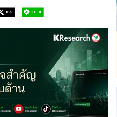
ทวีต
ส่งไลน์