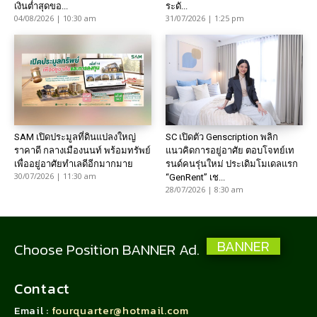
เงินต่ำสุดขอ...
ระดั...
04/08/2026 | 10:30 am
31/07/2026 | 1:25 pm
SAM เปิดประมูลที่ดินแปลงใหญ่
SC เปิดตัว Genscription พลิก
ราคาดี กลางเมืองนนท์ พร้อมทรัพย์
แนวคิดการอยู่อาศัย ตอบโจทย์เท
เพื่ออยู่อาศัยทำเลดีอีกมากมาย
รนด์คนรุ่นใหม่ ประเดิมโมเดลแรก
30/07/2026 | 11:30 am
“GenRent” เช...
28/07/2026 | 8:30 am
BANNER
Choose Position BANNER Ad.
Contact
Email :
fourquarter@hotmail.com