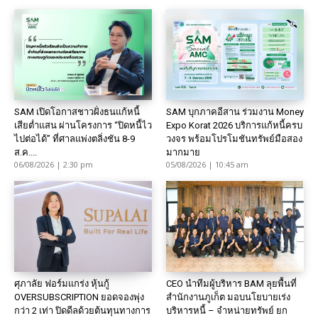
SAM เปิดโอกาสชาวฝั่งธนแก้หนี้
SAM บุกภาคอีสาน ร่วมงาน Money
เสียต่ำแสน ผ่านโครงการ “ปิดหนี้ไว
Expo Korat 2026 บริการแก้หนี้ครบ
ไปต่อได้” ที่ศาลแพ่งตลิ่งชัน 8-9
วงจร พร้อมโปรโมชันทรัพย์มือสอง
ส.ค....
มากมาย
06/08/2026 | 2:30 pm
05/08/2026 | 10:45 am
ศุภาลัย ฟอร์มแกร่ง หุ้นกู้
CEO นำทีมผู้บริหาร BAM ลุยพื้นที่
OVERSUBSCRIPTION ยอดจองพุ่ง
สำนักงานภูเก็ต มอบนโยบายเร่ง
กว่า 2 เท่า ปิดดีลด้วยต้นทุนทางการ
บริหารหนี้ – จำหน่ายทรัพย์ ยก