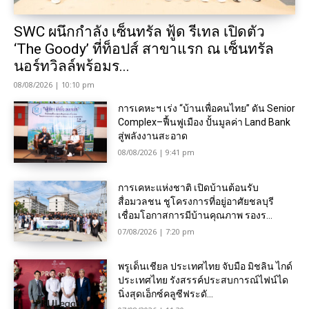
SWC ผนึกกำลัง เซ็นทรัล ฟู้ด รีเทล เปิดตัว
‘The Goody’ ที่ท็อปส์ สาขาแรก ณ เซ็นทรัล
นอร์ทวิลล์พร้อมร...
08/08/2026 | 10:10 pm
การเคหะฯ เร่ง “บ้านเพื่อคนไทย” ดัน Senior
Complex–ฟื้นฟูเมือง ปั้นมูลค่า Land Bank
สู่พลังงานสะอาด
08/08/2026 | 9:41 pm
การเคหะแห่งชาติ เปิดบ้านต้อนรับ
สื่อมวลชน ชูโครงการที่อยู่อาศัยชลบุรี
เชื่อมโอกาสการมีบ้านคุณภาพ รองร...
07/08/2026 | 7:20 pm
พรูเด็นเชียล ประเทศไทย จับมือ มิชลิน ไกด์
ประเทศไทย รังสรรค์ประสบการณ์ไฟน์ได
นิ่งสุดเอ็กซ์คลูซีฟระดั...