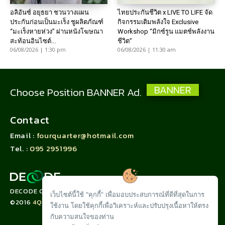
อลิอันซ์ อยุธยา ชวนวางแผน
ไทยประกันชีวิต x LIVE TO LIFE จัด
ประกันก่อนเป็นมะเร็ง ชูผลิตภัณฑ์
กิจกรรมเติมพลังใจ Exclusive
“มะเร็งหายห่วง” ผ่านหนังโฆษณา
Workshop “มิกซ์รูน แมตช์พลังงาน
สะท้อนอินไซต์...
ชีวิต”
06/08/2026 | 1:30 pm
06/08/2026 | 11:30 am
BANNER
Choose Position BANNER Ad.
Contact
Email :
fourquarter@hotmail.com
Tel. :
095 2951996
DECODE CORPORATION LIMITED
เว็บไซต์นี้ใช้ "คุกกี้” เพื่อมอบประสบการณ์ที่ดีที่สุดในการ
©2016
4QUARTER.CO
ใช้งาน โดยใช้คุกกี้เพื่อวิเคราะห์และปรับปรุงเนื้อหาให้ตรง
กับความสนใจของท่าน