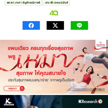
ผศ.ดร.เกษรา ธัญลักษณ์ภาคย์
เสนาดีเวลลอปเม้นท์