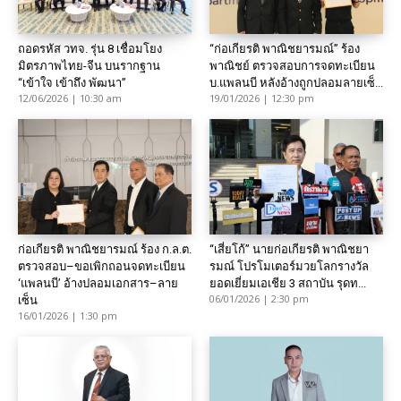
ถอดรหัส วทจ. รุ่น 8 เชื่อมโยง
“ก่อเกียรติ พาณิชยารมณ์” ร้อง
มิตรภาพไทย-จีน บนรากฐาน
พาณิชย์ ตรวจสอบการจดทะเบียน
“เข้าใจ เข้าถึง พัฒนา”
บ.แพลนบี หลังอ้างถูกปลอมลายเซ็...
12/06/2026 | 10:30 am
19/01/2026 | 12:30 pm
ก่อเกียรติ พาณิชยารมณ์ ร้อง ก.ล.ต.
“เสี่ยโก้” นายก่อเกียรติ พาณิชยา
ตรวจสอบ–ขอเพิกถอนจดทะเบียน
รมณ์ โปรโมเตอร์มวยโลกรางวัล
‘แพลนบี’ อ้างปลอมเอกสาร–ลาย
ยอดเยี่ยมเอเชีย 3 สถาบัน รุดท...
06/01/2026 | 2:30 pm
เซ็น
16/01/2026 | 1:30 pm