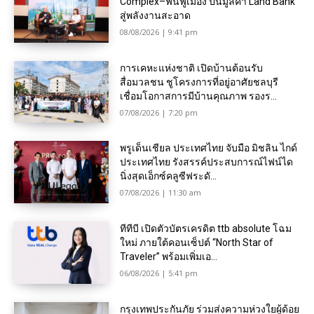
Complex–ฟื้นฟูเมือง ปั้นมูลค่า Land Bank
สู่พลังงานสะอาด
08/08/2026 | 9:41 pm
การเคหะแห่งชาติ เปิดบ้านต้อนรับ
สื่อมวลชน ชูโครงการที่อยู่อาศัยชลบุรี
เชื่อมโอกาสการมีบ้านคุณภาพ รองร...
07/08/2026 | 7:20 pm
พรูเด็นเชียล ประเทศไทย จับมือ มิชลิน ไกด์
ประเทศไทย รังสรรค์ประสบการณ์ไฟน์ได
นิ่งสุดเอ็กซ์คลูซีฟระดั...
07/08/2026 | 11:30 am
ทีทีบี เปิดตัวบัตรเครดิต ttb absolute โฉม
ใหม่ ภายใต้คอนเซ็ปต์ “North Star of
Traveler” พร้อมเพิ่มเอ...
06/08/2026 | 5:41 pm
กรุงเทพประกันภัย ร่วมส่งความห่วงใยผู้ด้อย