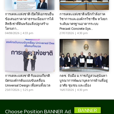
การเคหะแห่งชาติ เปิดให้เอกชนยื่น
การเคหะแห่งชาติ ผนึกกำลังภาค
ข้อเสนอราคาค่าธรรมเนียมการได้
วิชาการและองค์กรวิชาชีพ หวังยก
สิทธิเช่าที่ดินพร้อมสิ่งปลูกสร้าง
ระดับมาตรฐานอาคารระบบ
โครงกา...
Precast Concrete Sys...
04/08/2026 | 4:33 pm
27/07/2026 | 4:30 pm
การเคหะแห่งชาติ รับมอบเกียรติ
กคช. จับมือ ม.ราชภัฏสวนสุนันทา
บัตรองค์กรต้นแบบขับเคลื่อน
บูรณาการพัฒนาบุคลากรด้านที่อยู่
Universal Design เพื่อคนทั้งมวล
อาศัย ชุมชน และเมือง
25/07/2026 | 5:25 pm
16/07/2026 | 4:30 pm
BANNER
Choose Position BANNER Ad.