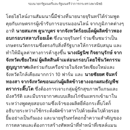
รองนายกรัฐมนตรีและรัฐมนตรีว่าการกระทรวงพาณิชย์
โดยไฮไลน์งานสัมมนานี้มีช่วงที่นายนายจุรินทร์ได้ร่วมพูด
คุยกับเกษตรกรผู้เข้ารับการอบรมออนไลน์ จากภูมิภาคต่างๆ
อาทิ
นายสมภพ คูนาบุตร จากจังหวัดร้อยเอ็ดผู้ผลิตข้าวพอง
อบกรอบรสลาบร้อยเอ็ด
ซึ่งนายจุรินทร์ ร่วมชื่นชมว่าเป็น
เกษตรนวัตกรรมซึ่งตรงกับสิ่งที่รัฐบาลให้การสนับสนุน และ
ทำให้มีมูลค่าทางการค้าสูงขึ้น
นางณัฐนิช กิจยานุรักษ์ จาก
จังหวัดเชียงใหม่ ผู้ผลิตสินค้าเมล่อนกรอบโดยใช้นวัตกรรม
สูญญากาศ
ผลิตร่วมกับเครือข่ายในจังหวัดเชียงใหม่และ
จังหวัดใกล้เคียงมากกว่า 10 ฟาร์ม และ
นายชัยยศ จันทร์
ทองสา จากจังหวัดขอนแก่นผู้ผลิตข้าวฮางงอกผสมธัญพืช
ตรากระติ๊บโต
ซึ่งต้องการเจาะกลุ่มผู้รักสุขภาพวีแกนและ
มังสวิรัติ และมีบรรยากาศแบบเสียงไก่ขันแทรกเข้ามาใน
ระหว่างพูดคุยสอบถามซึ่งเจ้าของผลิตยี่ห้อกระติ๊บโตก็
อธิบายระหว่างใช้กระด้งผัดข้าวสารไปด้วยเต็มไปด้วยรอย
ยิ้มอย่างเป็นกันเอง และนายจุรินทร์ตอกย้ำความสำคัญของ
การตลาดและต้องการสร้างทัพหน้าที่ทำหน้าที่เซลล์แมน