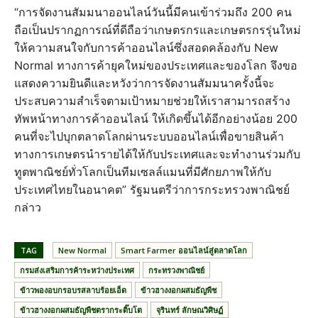
“การจัดงานสัมมนาออนไลน์วันนี้มีคนเข้าร่วมถึง 200 คน
ถือเป็นปรากฏการณ์ที่ดีถือว่าเกษตรกรและเกษตรกรรุ่นใหม่
ให้ความสนใจกับการค้าออนไลน์ซึ่งสอดคล้องกับ New
Normal ทางการค้ายุคใหม่ของประเทศและของโลก จึงขอ
แสดงความยินดีและหวังว่าการจัดงานสัมมนาครั้งนี้จะ
ประสบความสำเร็จตามเป้าหมายช่วยให้เราสามารถสร้าง
ทัพหน้าทางการค้าออนไลน์ ให้เกิดขึ้นได้อีกอย่างน้อย 200
คนที่จะไปบุกตลาดโลกผ่านระบบออนไลน์เพื่อขายสินค้า
ทางการเกษตรนำรายได้ให้กับประเทศและจะทำงานร่วมกับ
ทูตพาณิชย์ทั่วโลกเป็นทีมเซลล์แมนที่มีศักยภาพให้กับ
ประเทศไทยในอนาคต” รัฐมนตรีว่าการกระทรวงพาณิชย์
กล่าว
TAG
New Normal
Smart Farmer ออนไลน์สู่ตลาดโลก
กรมส่งเสริมการค้าระหว่างประเทศ
กระทรวงพาณิชย์
ข้าวพองอบกรอบรสลาบร้อยเอ็ด
ข้าวฮางงอกผสมธัญพืช
ข้าวฮางงอกผสมธัญพืชตรากระติ๊บโต
จุรินทร์ ลักษณวิศิษฏ์