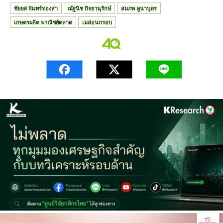
ชัยยศ จันทร์ทองสา
ณัฐนิช กิจยานุรักษ์
สมภพ คูนาบุตร
เกษตรผลิต พาณิชย์ตลาด
เมล่อนกรอบ