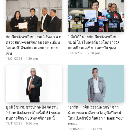
ก่อเกียรติ พาณิชยารมณ์ ร้อง ก.ล.ต.
“เสี่ยโก้” นายก่อเกียรติ พาณิชยา
ตรวจสอบ–ขอเพิกถอนจดทะเบียน
รมณ์ โปรโมเตอร์มวยโลกรางวัล
‘แพลนบี’ อ้างปลอมเอกสาร–ลาย
ยอดเยี่ยมเอเชีย 3 สถาบัน รุดท...
06/01/2026 | 2:30 pm
เซ็น
16/01/2026 | 1:30 pm
มูลนิธิชมรมชาวปากพนัง จัดงาน
“อาร์ต – วศิน วรรณพฤกษ์” จาก
“ปากพนังสังสรรค์” ครั้งที่ 51 ระดม
นักการตลาดมือรางวัล สู่ศิลปินหน้า
ทุนการศึกษา 30 พฤศจิกายน นี้
ใหม่ เปิดตัวซิงเกิลแรก “Thank You”
19/11/2025 | 6:36 pm
กระแ...
13/10/2025 | 10:30 pm