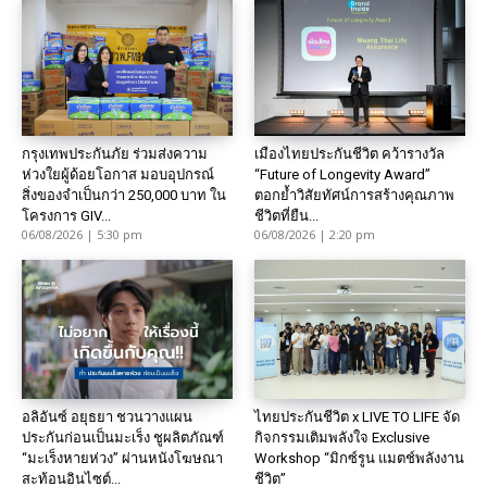
กรุงเทพประกันภัย ร่วมส่งความ
เมืองไทยประกันชีวิต คว้ารางวัล
ห่วงใยผู้ด้อยโอกาส มอบอุปกรณ์
“Future of Longevity Award”
สิ่งของจำเป็นกว่า 250,000 บาท ใน
ตอกย้ำวิสัยทัศน์การสร้างคุณภาพ
โครงการ GIV...
ชีวิตที่ยืน...
06/08/2026 | 5:30 pm
06/08/2026 | 2:20 pm
อลิอันซ์ อยุธยา ชวนวางแผน
ไทยประกันชีวิต x LIVE TO LIFE จัด
ประกันก่อนเป็นมะเร็ง ชูผลิตภัณฑ์
กิจกรรมเติมพลังใจ Exclusive
“มะเร็งหายห่วง” ผ่านหนังโฆษณา
Workshop “มิกซ์รูน แมตช์พลังงาน
สะท้อนอินไซต์...
ชีวิต”