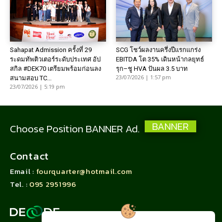
Sahapat Admission ครั้งที่ 29
SCG โชว์ผลงานครึ่งปีแรกแกร่ง
ระดมทัพติวเตอร์ระดับประเทศ อัป
EBITDA โต 35% เดินหน้ากลยุทธ์
สกิล #DEK70 เตรียมพร้อมก่อนลง
รุก–ชู HVA ปันผล 3.5 บาท
23/07/2026 | 1:57 pm
สนามสอบ TC...
23/07/2026 | 5:19 pm
BANNER
Choose Position BANNER Ad.
Contact
Email :
fourquarter@hotmail.com
Tel. :
095 2951996