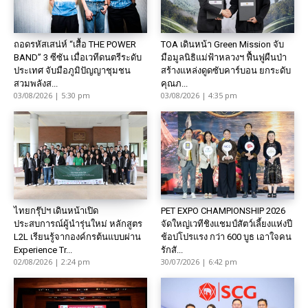
ถอดรหัสเสน่ห์ “เสื้อ THE POWER
TOA เดินหน้า Green Mission จับ
BAND” 3 ซีซัน เมื่อเวทีดนตรีระดับ
มือมูลนิธิแม่ฟ้าหลวงฯ ฟื้นฟูผืนป่า
ประเทศ จับมือภูมิปัญญาชุมชน
สร้างแหล่งดูดซับคาร์บอน ยกระดับ
สวมพลังส...
คุณภ...
03/08/2026 | 5:30 pm
03/08/2026 | 4:35 pm
ไทยกรุ๊ปฯ เดินหน้าเปิด
PET EXPO CHAMPIONSHIP 2026
ประสบการณ์ผู้นำรุ่นใหม่ หลักสูตร
จัดใหญ่เวทีชิงแชมป์สัตว์เลี้ยงแห่งปี
L2L เรียนรู้จากองค์กรต้นแบบผ่าน
ช้อปโปรแรง กว่า 600 บูธ เอาใจคน
Experience Tr...
รักสั...
02/08/2026 | 2:24 pm
30/07/2026 | 6:42 pm