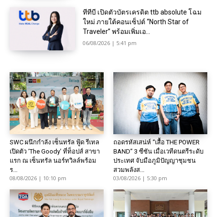
ทีทีบี เปิดตัวบัตรเครดิต ttb absolute โฉม
ใหม่ ภายใต้คอนเซ็ปต์ “North Star of
Traveler” พร้อมเพิ่มเอ...
06/08/2026 | 5:41 pm
SWC ผนึกกำลัง เซ็นทรัล ฟู้ด รีเทล
ถอดรหัสเสน่ห์ “เสื้อ THE POWER
เปิดตัว ‘The Goody’ ที่ท็อปส์ สาขา
BAND” 3 ซีซัน เมื่อเวทีดนตรีระดับ
แรก ณ เซ็นทรัล นอร์ทวิลล์พร้อม
ประเทศ จับมือภูมิปัญญาชุมชน
ร...
สวมพลังส...
08/08/2026 | 10:10 pm
03/08/2026 | 5:30 pm