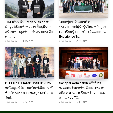
TOA เดินหน้า Green Mission จับ
ไทยกรุ๊ปฯ เดินหน้าเปิด
มือมูลนิธิแม่ฟ้าหลวงฯ ฟื้นฟูผืนป่า
ประสบการณ์ผู้นำรุ่นใหม่ หลักสูตร
สร้างแหล่งดูดซับคาร์บอน ยกระดับ
L2L เรียนรู้จากองค์กรต้นแบบผ่าน
คุณภ...
Experience Tr...
03/08/2026 | 4:35 pm
02/08/2026 | 2:24 pm
PET EXPO CHAMPIONSHIP 2026
Sahapat Admission ครั้งที่ 29
จัดใหญ่เวทีชิงแชมป์สัตว์เลี้ยงแห่งปี
ระดมทัพติวเตอร์ระดับประเทศ อัป
ช้อปโปรแรง กว่า 600 บูธ เอาใจคน
สกิล #DEK70 เตรียมพร้อมก่อนลง
รักสั...
สนามสอบ TC...
30/07/2026 | 6:42 pm
23/07/2026 | 5:19 pm