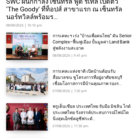
SWC ผนึกกำลัง เซ็นทรัล ฟู้ด รีเทล เปิดตัว
‘The Goody’ ที่ท็อปส์ สาขาแรก ณ เซ็นทรัล
นอร์ทวิลล์พร้อมร...
08/08/2026 | 10:10 pm
การเคหะฯ เร่ง “บ้านเพื่อคนไทย” ดัน Senior
Complex–ฟื้นฟูเมือง ปั้นมูลค่า Land Bank
สู่พลังงานสะอาด
08/08/2026 | 9:41 pm
การเคหะแห่งชาติ เปิดบ้านต้อนรับ
สื่อมวลชน ชูโครงการที่อยู่อาศัยชลบุรี
เชื่อมโอกาสการมีบ้านคุณภาพ รองร...
07/08/2026 | 7:20 pm
พรูเด็นเชียล ประเทศไทย จับมือ มิชลิน ไกด์
ประเทศไทย รังสรรค์ประสบการณ์ไฟน์ได
นิ่งสุดเอ็กซ์คลูซีฟระดั...
07/08/2026 | 11:30 am