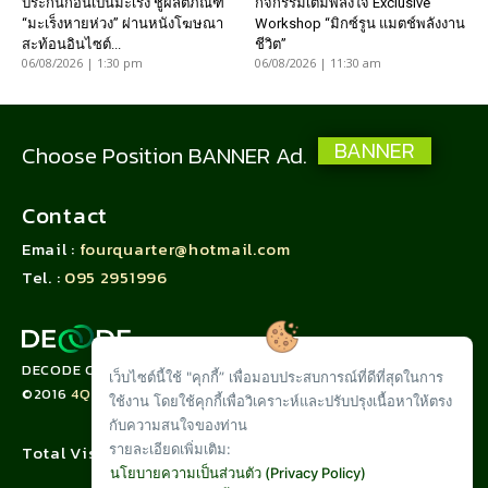
ประกันก่อนเป็นมะเร็ง ชูผลิตภัณฑ์
กิจกรรมเติมพลังใจ Exclusive
“มะเร็งหายห่วง” ผ่านหนังโฆษณา
Workshop “มิกซ์รูน แมตช์พลังงาน
สะท้อนอินไซต์...
ชีวิต”
06/08/2026 | 1:30 pm
06/08/2026 | 11:30 am
BANNER
Choose Position BANNER Ad.
Contact
Email :
fourquarter@hotmail.com
Tel. :
095 2951996
DECODE CORPORATION LIMITED
เว็บไซต์นี้ใช้ "คุกกี้” เพื่อมอบประสบการณ์ที่ดีที่สุดในการ
©2016
4QUARTER.CO
ใช้งาน โดยใช้คุกกี้เพื่อวิเคราะห์และปรับปรุงเนื้อหาให้ตรง
กับความสนใจของท่าน
รายละเอียดเพิ่มเติม:
Total Visit :
นโยบายความเป็นส่วนตัว (Privacy Policy)