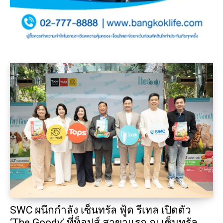
SWC ผนึกกำลัง เซ็นทรัล ฟู้ด รีเทล เปิดตัว
‘The Goody’ ที่ท็อปส์ สาขาแรก ณ เซ็นทรัล