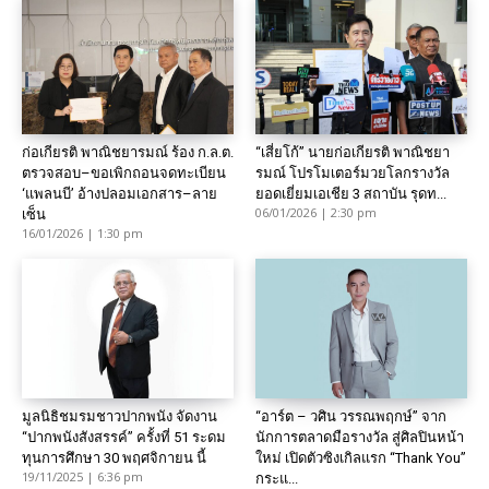
ก่อเกียรติ พาณิชยารมณ์ ร้อง ก.ล.ต.
“เสี่ยโก้” นายก่อเกียรติ พาณิชยา
ตรวจสอบ–ขอเพิกถอนจดทะเบียน
รมณ์ โปรโมเตอร์มวยโลกรางวัล
‘แพลนบี’ อ้างปลอมเอกสาร–ลาย
ยอดเยี่ยมเอเชีย 3 สถาบัน รุดท...
06/01/2026 | 2:30 pm
เซ็น
16/01/2026 | 1:30 pm
มูลนิธิชมรมชาวปากพนัง จัดงาน
“อาร์ต – วศิน วรรณพฤกษ์” จาก
“ปากพนังสังสรรค์” ครั้งที่ 51 ระดม
นักการตลาดมือรางวัล สู่ศิลปินหน้า
ทุนการศึกษา 30 พฤศจิกายน นี้
ใหม่ เปิดตัวซิงเกิลแรก “Thank You”
19/11/2025 | 6:36 pm
กระแ...