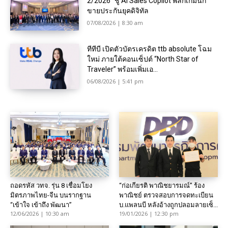
2/2026” ชู AI Sales Copilot พลิกเกมนัก
ขายประกันยุคดิจิทัล
07/08/2026 | 8:30 am
ทีทีบี เปิดตัวบัตรเครดิต ttb absolute โฉม
ใหม่ ภายใต้คอนเซ็ปต์ “North Star of
Traveler” พร้อมเพิ่มเอ...
06/08/2026 | 5:41 pm
ถอดรหัส วทจ. รุ่น 8 เชื่อมโยง
“ก่อเกียรติ พาณิชยารมณ์” ร้อง
มิตรภาพไทย-จีน บนรากฐาน
พาณิชย์ ตรวจสอบการจดทะเบียน
“เข้าใจ เข้าถึง พัฒนา”
บ.แพลนบี หลังอ้างถูกปลอมลายเซ็...
12/06/2026 | 10:30 am
19/01/2026 | 12:30 pm