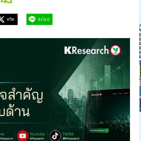
ทวีต
ส่งไลน์