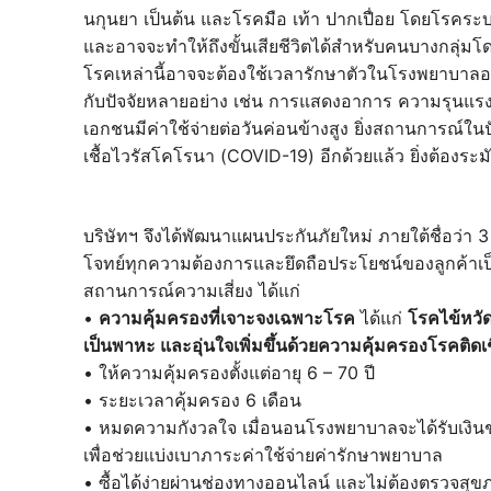
นกุนยา เป็นต้น และโรคมือ เท้า ปากเปื่อย โดยโรคระบา
และอาจจะทำให้ถึงขั้นเสียชีวิตได้สำหรับคนบางกลุ่มโด
โรคเหล่านี้อาจจะต้องใช้เวลารักษาตัวในโรงพยาบาลอย่า
กับปัจจัยหลายอย่าง เช่น การแสดงอาการ ความรุนแ
เอกชนมีค่าใช้จ่ายต่อวันค่อนข้างสูง ยิ่งสถานการณ์ในป
เชื้อไวรัสโคโรนา (COVID-19) อีกด้วยแล้ว ยิ่งต้องร
บริษัทฯ จึงได้พัฒนาแผนประกันภัยใหม่ ภายใต้ชื่อว่า 3
โจทย์ทุกความต้องการและยึดถือประโยชน์ของลูกค้าเป็
สถานการณ์ความเสี่ยง ได้แก่
•
ความคุ้มครองที่เจาะจงเฉพาะโรค
ได้แก่
โรคไข้หวัดใ
เป็นพาหะ และอุ่นใจเพิ่มขึ้นด้วยความคุ้มครองโรคติ
• ให้ความคุ้มครองตั้งแต่อายุ 6 – 70 ปี
• ระยะเวลาคุ้มครอง 6 เดือน
• หมดความกังวลใจ เมื่อนอนโรงพยาบาลจะได้รับเงิ
เพื่อช่วยแบ่งเบาภาระค่าใช้จ่ายค่ารักษาพยาบาล
• ซื้อได้ง่ายผ่านช่องทางออนไลน์ และไม่ต้องตรวจสุ